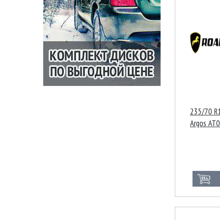
235/70 R1
Argos AT