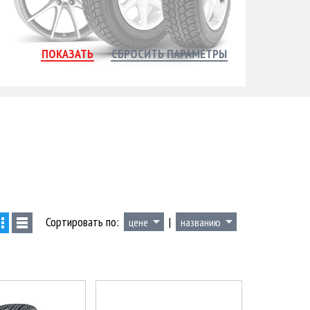
Сортировать по:
|
цене
названию