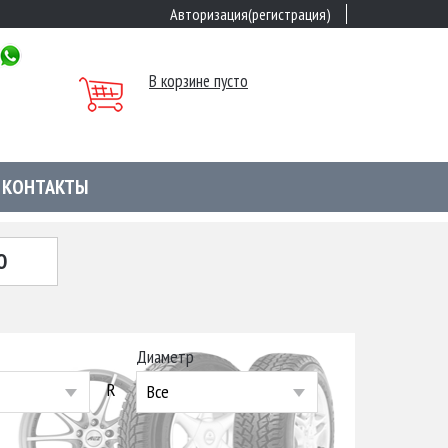
Авторизация(регистрация)
В корзине пусто
КОНТАКТЫ
Ю
Диаметр
R
Все