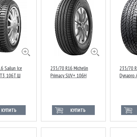
6 Sailun Ice
235/70 R16 Michelin
235/70 R
ST3 106T Ш
Primacy SUV+ 106H
Dynapro 
Китай
RF12 10
Индонез
КУПИТЬ
КУПИТЬ