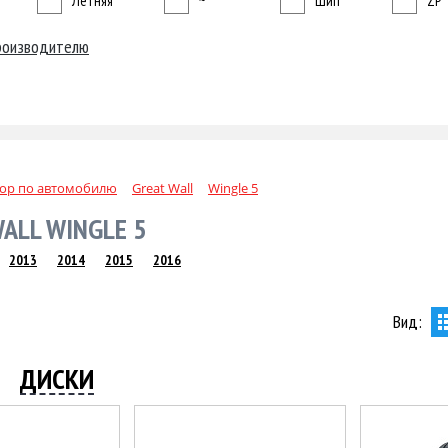
Летняя
~
Шип
ZP
роизводителю
ор по автомобилю
Great Wall
Wingle 5
ALL WINGLE 5
2013
2014
2015
2016
Вид:
ДИСКИ