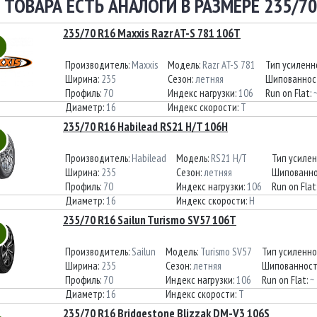
 ТОВАРА ЕСТЬ АНАЛОГИ В РАЗМЕРЕ 235/70
235/70 R16 Maxxis Razr AT-S 781 106T
Производитель:
Maxxis
Модель:
Razr AT-S 781
Тип усиленн
Ширина:
235
Сезон:
летняя
Шипованнос
Профиль:
70
Индекс нагрузки:
106
Run on Flat:
Диаметр:
16
Индекс скорости:
T
235/70 R16 Habilead RS21 H/T 106H
Производитель:
Habilead
Модель:
RS21 H/T
Тип усиле
Ширина:
235
Сезон:
летняя
Шипованно
Профиль:
70
Индекс нагрузки:
106
Run on Flat
Диаметр:
16
Индекс скорости:
H
235/70 R16 Sailun Turismo SV57 106T
Производитель:
Sailun
Модель:
Turismo SV57
Тип усиленно
Ширина:
235
Сезон:
летняя
Шипованност
Профиль:
70
Индекс нагрузки:
106
Run on Flat:
~
Диаметр:
16
Индекс скорости:
T
235/70 R16 Bridgestone Blizzak DM-V3 106S