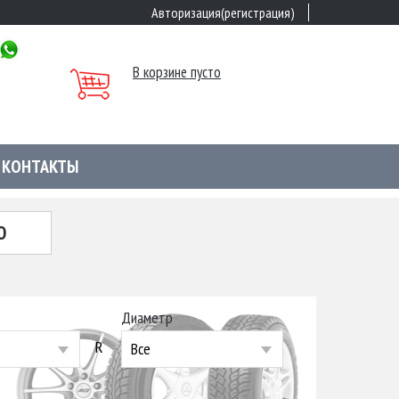
Авторизация(регистрация)
В корзине пусто
КОНТАКТЫ
Ю
Диаметр
R
Все