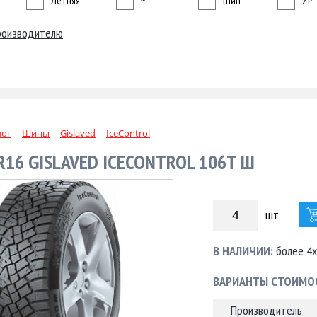
Летняя
~
Шип
ZP
роизводителю
лог
Шины
Gislaved
IceControl
R16 GISLAVED ICECONTROL 106T Ш
шт
В НАЛИЧИИ:
более 4х
ВАРИАНТЫ СТОИМО
Производитель