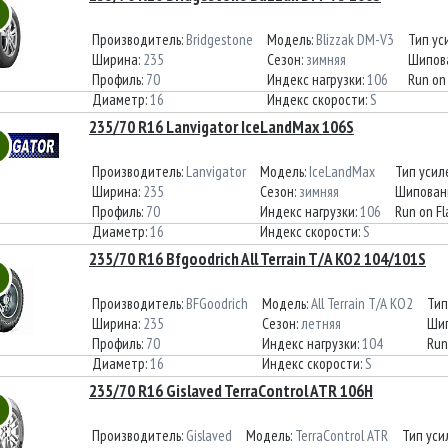
Производитель:
Bridgestone
Модель:
Blizzak DM-V3
Тип ус
Ширина:
235
Сезон:
зимняя
Шипов
Профиль:
70
Индекс нагрузки:
106
Run on 
Диаметр:
16
Индекс скорости:
S
235/70 R16 Lanvigator IceLandMax 106S
Производитель:
Lanvigator
Модель:
IceLandMax
Тип усил
Ширина:
235
Сезон:
зимняя
Шипован
Профиль:
70
Индекс нагрузки:
106
Run on Fl
Диаметр:
16
Индекс скорости:
S
235/70 R16 Bfgoodrich All Terrain T/A KO2 104/101S
Производитель:
BFGoodrich
Модель:
All Terrain T/A KO2
Тип
Ширина:
235
Сезон:
летняя
Шип
Профиль:
70
Индекс нагрузки:
104
Run
Диаметр:
16
Индекс скорости:
S
235/70 R16 Gislaved TerraControl ATR 106H
Производитель:
Gislaved
Модель:
TerraControl ATR
Тип уси