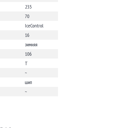
235
70
IceControl
16
зимняя
106
T
~
шип
~