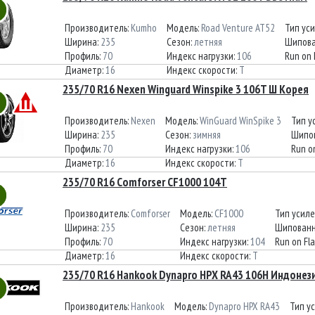
Производитель:
Kumho
Модель:
Road Venture AT52
Тип ус
Ширина:
235
Сезон:
летняя
Шипова
Профиль:
70
Индекс нагрузки:
106
Run on 
Диаметр:
16
Индекс скорости:
T
235/70 R16 Nexen Winguard Winspike 3 106T Ш Корея
Производитель:
Nexen
Модель:
WinGuard WinSpike 3
Тип у
Ширина:
235
Сезон:
зимняя
Шипо
Профиль:
70
Индекс нагрузки:
106
Run on
Диаметр:
16
Индекс скорости:
T
235/70 R16 Comforser CF1000 104T
Производитель:
Comforser
Модель:
CF1000
Тип усил
Ширина:
235
Сезон:
летняя
Шипованн
Профиль:
70
Индекс нагрузки:
104
Run on Fla
Диаметр:
16
Индекс скорости:
T
235/70 R16 Hankook Dynapro HPX RA43 106H Индонез
Производитель:
Hankook
Модель:
Dynapro HPX RA43
Тип у