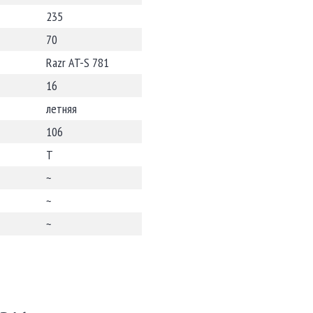
235
70
Razr AT-S 781
16
летняя
106
T
~
~
~