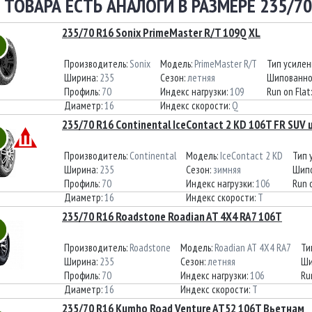
 ТОВАРА ЕСТЬ АНАЛОГИ В РАЗМЕРЕ 235/70
235/70 R16 Sonix PrimeMaster R/T 109Q XL
Производитель:
Sonix
Модель:
PrimeMaster R/T
Тип усилен
Ширина:
235
Сезон:
летняя
Шипованно
Профиль:
70
Индекс нагрузки:
109
Run on Flat
Диаметр:
16
Индекс скорости:
Q
235/70 R16 Continental IceContact 2 KD 106T FR SUV 
Производитель:
Continental
Модель:
IceContact 2 KD
Тип 
Ширина:
235
Сезон:
зимняя
Шипо
Профиль:
70
Индекс нагрузки:
106
Run 
Диаметр:
16
Индекс скорости:
T
235/70 R16 Roadstone Roadian AT 4X4 RA7 106T
Производитель:
Roadstone
Модель:
Roadian AT 4X4 RA7
Ти
Ширина:
235
Сезон:
летняя
Ши
Профиль:
70
Индекс нагрузки:
106
Ru
Диаметр:
16
Индекс скорости:
T
235/70 R16 Kumho Road Venture AT52 106T Вьетнам