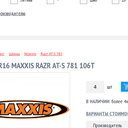
Летняя
~
Шип
ZP
роизводителю
лог
Шины
Maxxis
Razr AT-S 781
R16 MAXXIS RAZR AT-S 781 106T
шт
В НАЛИЧИИ:
более 4х
ВАРИАНТЫ СТОИМО
Производитель