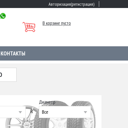
Авторизация(регистрация)
В корзине пусто
КОНТАКТЫ
Ю
Диаметр
R
Все