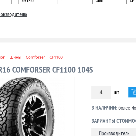
Летняя
~
Шип
ZP
роизводителю
лог
Шины
Comforser
CF1100
R16 COMFORSER CF1100 104S
шт
В НАЛИЧИИ:
более 4х
ВАРИАНТЫ СТОИМО
Производитель