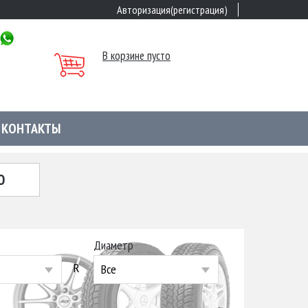
Авторизация(регистрация)
В корзине пусто
КОНТАКТЫ
Ю
Диаметр
R
Все