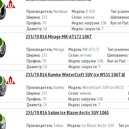
Производитель:
Nordman
Модель:
8 SUV
Тип усиле
Ширина:
235
Сезон:
зимняя
Шипованно
Профиль:
70
Индекс нагрузки:
106
Run on Flat
Диаметр:
16
Индекс скорости:
T
235/70 R16 Mirage MR-AT172 106T
Производитель:
Mirage
Модель:
MR-AT172
Тип усиленн
Ширина:
235
Сезон:
летняя
Шипованнос
Профиль:
70
Индекс нагрузки:
106
Run on Flat:
~
Диаметр:
16
Индекс скорости:
T
235/70 R16 Kumho WinterCraft SUV Ice WS31 106T Ш
Производитель:
Kumho
Модель:
WinterCraft SUV Ice WS31
Ширина:
235
Сезон:
зимняя
Профиль:
70
Индекс нагрузки:
106
Диаметр:
16
Индекс скорости:
T
235/70 R16 Sailun Ice Blazer Arctic SUV 106S
Производитель:
Sailun
Модель:
Ice Blazer Arctic SUV
Тип у