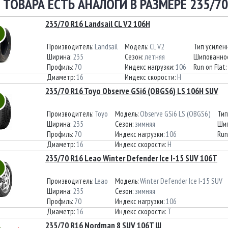
 ТОВАРА ЕСТЬ АНАЛОГИ В РАЗМЕРЕ 235/70
235/70 R16 Landsail CL V2 106H
Производитель:
Landsail
Модель:
CL V2
Тип усилен
Ширина:
235
Сезон:
летняя
Шипованно
Профиль:
70
Индекс нагрузки:
106
Run on Flat:
Диаметр:
16
Индекс скорости:
H
235/70 R16 Toyo Observe GSi6 (OBGS6) LS 106H SUV
Производитель:
Toyo
Модель:
Observe GSi6 LS (OBGS6)
Тип
Ширина:
235
Сезон:
зимняя
Шип
Профиль:
70
Индекс нагрузки:
106
Run
Диаметр:
16
Индекс скорости:
H
235/70 R16 Leao Winter Defender Ice I-15 SUV 106T
Производитель:
Leao
Модель:
Winter Defender Ice I-15 SUV
Ширина:
235
Сезон:
зимняя
Профиль:
70
Индекс нагрузки:
106
Диаметр:
16
Индекс скорости:
T
235/70 R16 Nordman 8 SUV 106T Ш