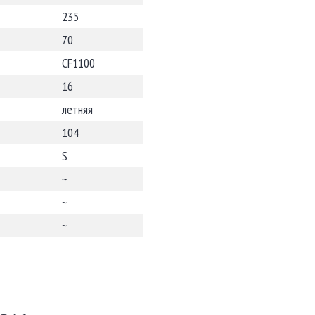
235
70
CF1100
16
летняя
104
S
~
~
~