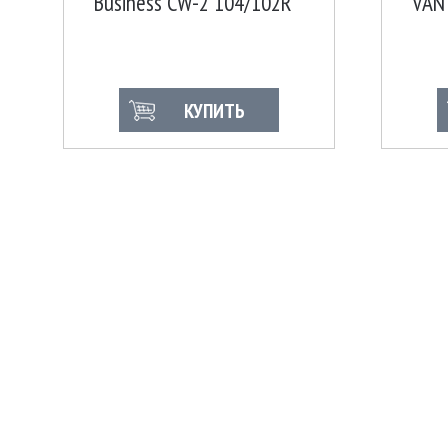
Business CW-2 104/102R
VAN
Ш
Инд
КУПИТЬ