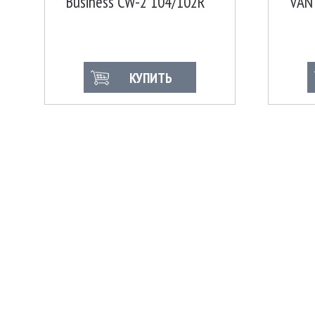
Business CW-2 104/102R
VAN
Ш
Инд
КУПИТЬ