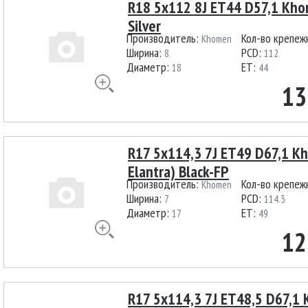
R18 5x112 8J ET44 D57,1 Kho
Silver
Производитель:
Кол-во крепеж
Khomen
Ширина:
PCD:
8
112
Диаметр:
ET:
18
44
13
R17 5x114,3 7J ET49 D67,1 
Elantra) Black-FP
Производитель:
Кол-во крепеж
Khomen
Ширина:
PCD:
7
114.3
Диаметр:
ET:
17
49
12
R17 5x114,3 7J ET48,5 D67,1