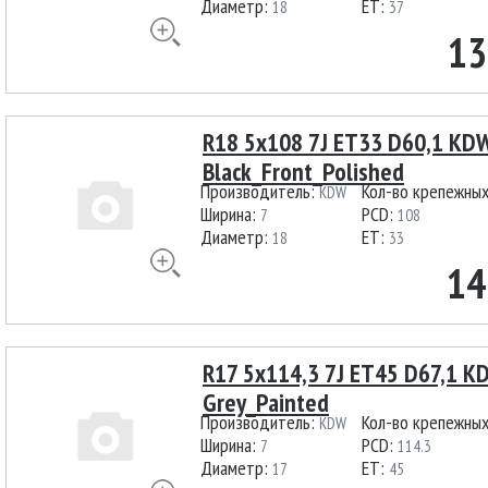
Диаметр:
ET:
18
37
13
R18 5x108 7J ET33 D60,1 KD
Black_Front_Polished
Производитель:
Кол-во крепежны
KDW
Ширина:
PCD:
7
108
Диаметр:
ET:
18
33
14
R17 5x114,3 7J ET45 D67,1 
Grey_Painted
Производитель:
Кол-во крепежны
KDW
Ширина:
PCD:
7
114.3
Диаметр:
ET:
17
45