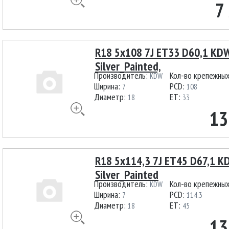
7
R18 5x108 7J ET33 D60,1 KDW
Silver_Painted,
Производитель:
Кол-во крепежны
KDW
Ширина:
PCD:
7
108
Диаметр:
ET:
18
33
13
R18 5x114,3 7J ET45 D67,1 
Silver_Painted
Производитель:
Кол-во крепежны
KDW
Ширина:
PCD:
7
114.3
Диаметр:
ET:
18
45
13