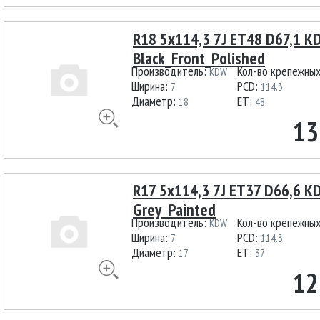
R18 5x114,3 7J ET48 D67,1 
Black_Front_Polished
Производитель:
Кол-во крепежны
KDW
Ширина:
PCD:
7
114.3
Диаметр:
ET:
18
48
13
R17 5x114,3 7J ET37 D66,6 
Grey_Painted
Производитель:
Кол-во крепежны
KDW
Ширина:
PCD:
7
114.3
Диаметр:
ET:
17
37
12