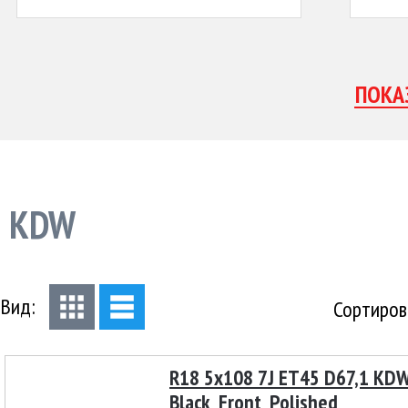
KDW
Вид:
Сортиров
R18 5x108 7J ET45 D67,1 KD
Black_Front_Polished