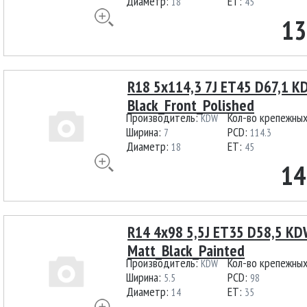
Диаметр:
ET:
18
45
13
R18 5x114,3 7J ET45 D67,1 
Black_Front_Polished
Производитель:
Кол-во крепежны
KDW
Ширина:
PCD:
7
114.3
Диаметр:
ET:
18
45
14
R14 4x98 5,5J ET35 D58,5 K
Matt_Black_Painted
Производитель:
Кол-во крепежны
KDW
Ширина:
PCD:
5.5
98
Диаметр:
ET:
14
35