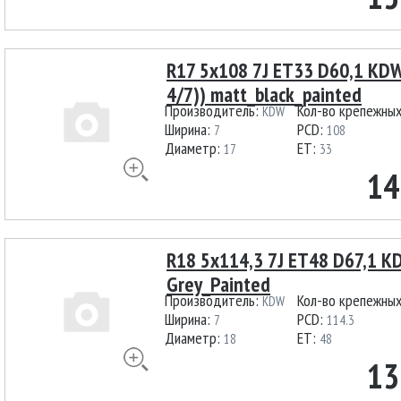
R17 5x108 7J ET33 D60,1 KDW
4/7)) matt_black_painted
Производитель:
Кол-во крепежны
KDW
Ширина:
PCD:
7
108
Диаметр:
ET:
17
33
14
R18 5x114,3 7J ET48 D67,1 
Grey_Painted
Производитель:
Кол-во крепежны
KDW
Ширина:
PCD:
7
114.3
Диаметр:
ET:
18
48
13