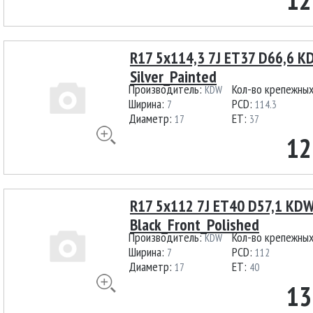
R17 5x114,3 7J ET37 D66,6 
Silver_Painted
Производитель:
Кол-во крепежны
KDW
Ширина:
PCD:
7
114.3
Диаметр:
ET:
17
37
12
R17 5x112 7J ET40 D57,1 KD
Black_Front_Polished
Производитель:
Кол-во крепежны
KDW
Ширина:
PCD:
7
112
Диаметр:
ET:
17
40
13