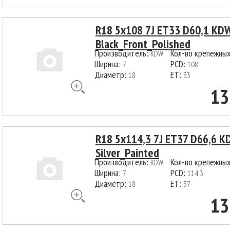
R18 5x108 7J ET33 D60,1 KD
Black_Front_Polished
Производитель:
Кол-во крепежны
KDW
Ширина:
PCD:
7
108
Диаметр:
ET:
18
33
13
R18 5x114,3 7J ET37 D66,6 
Silver_Painted
Производитель:
Кол-во крепежны
KDW
Ширина:
PCD:
7
114.3
Диаметр:
ET:
18
37
13