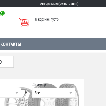
Авторизация(регистрация)
В корзине пусто
КОНТАКТЫ
Ю
Диаметр
R
Все