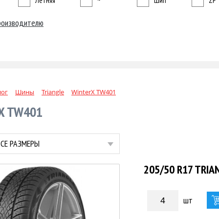
Летняя
~
Шип
ZP
роизводителю
лог
Шины
Triangle
WinterX TW401
X TW401
СЕ РАЗМЕРЫ
205/50 R17 TRIA
шт