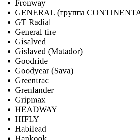
Fronway
GENERAL (группа CONTINENT
GT Radial
General tire
Gisalved
Gislaved (Matador)
Goodride
Goodyear (Sava)
Greentrac
Grenlander
Gripmax
HEADWAY
HIFLY
Habilead
Hankook