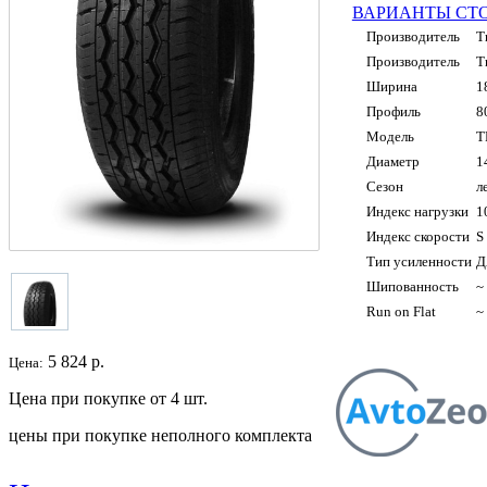
ВАРИАНТЫ СТ
Производитель
T
Производитель
T
Ширина
1
Профиль
8
Модель
T
Диаметр
1
Сезон
л
Индекс нагрузки
1
Индекс скорости
S
Тип усиленности
Д
Шипованность
~
Run on Flat
~
5 824
р.
Цена:
Цена при покупке от 4 шт.
цены при покупке неполного комплекта