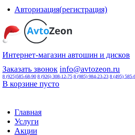
Авторизация(регистрация)
Интернет-магазин автошин и дисков
Заказать звонок
info@avtozeon.ru
8 (925)
585-68-90
8 (926)
308-12-75
8 (985)
984-23-23
8 (495)
585-
В корзине пусто
Главная
Услуги
Акции