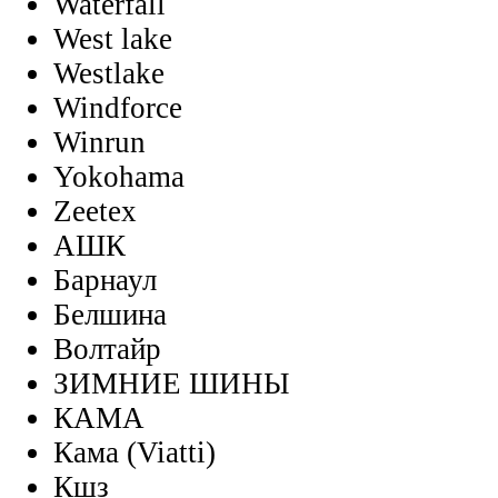
Waterfall
West lake
Westlake
Windforce
Winrun
Yokohama
Zeetex
АШК
Барнаул
Белшина
Волтайр
ЗИМНИЕ ШИНЫ
КАМА
Кама (Viatti)
Кшз