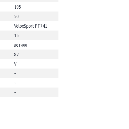
195
50
VeloxSport PT741
15
летняя
82
V
~
~
~