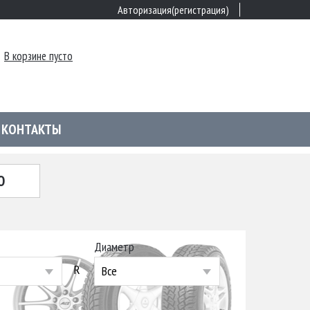
Авторизация(регистрация)
В корзине пусто
КОНТАКТЫ
Ю
Диаметр
R
Все