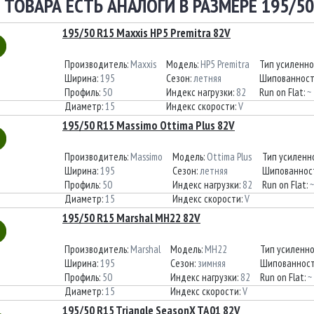
 ТОВАРА ЕСТЬ АНАЛОГИ В РАЗМЕРЕ 195/50
195/50 R15 Maxxis HP5 Premitra 82V
Производитель:
Maxxis
Модель:
HP5 Premitra
Тип усиленно
Ширина:
195
Сезон:
летняя
Шипованност
Профиль:
50
Индекс нагрузки:
82
Run on Flat:
~
Диаметр:
15
Индекс скорости:
V
195/50 R15 Massimo Ottima Plus 82V
Производитель:
Massimo
Модель:
Ottima Plus
Тип усиленн
Ширина:
195
Сезон:
летняя
Шипованнос
Профиль:
50
Индекс нагрузки:
82
Run on Flat:
~
Диаметр:
15
Индекс скорости:
V
195/50 R15 Marshal MH22 82V
Производитель:
Marshal
Модель:
MH22
Тип усиленн
Ширина:
195
Сезон:
зимняя
Шипованност
Профиль:
50
Индекс нагрузки:
82
Run on Flat:
~
Диаметр:
15
Индекс скорости:
V
195/50 R15 Triangle SeasonX TA01 82V