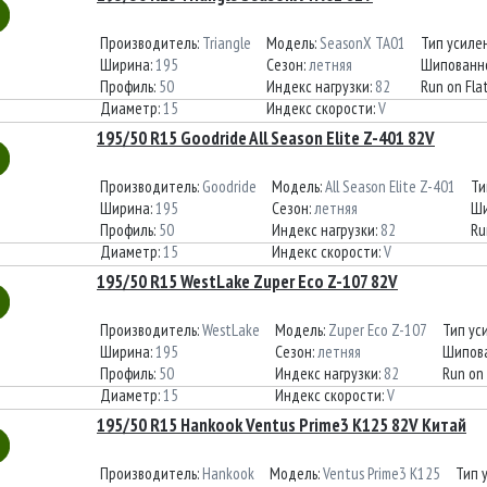
Производитель:
Triangle
Модель:
SeasonX TA01
Тип усиле
Ширина:
195
Сезон:
летняя
Шипованн
Профиль:
50
Индекс нагрузки:
82
Run on Fla
Диаметр:
15
Индекс скорости:
V
195/50 R15 Goodride All Season Elite Z-401 82V
Производитель:
Goodride
Модель:
All Season Elite Z-401
Ти
Ширина:
195
Сезон:
летняя
Ши
Профиль:
50
Индекс нагрузки:
82
Ru
Диаметр:
15
Индекс скорости:
V
195/50 R15 WestLake Zuper Eco Z-107 82V
Производитель:
WestLake
Модель:
Zuper Eco Z-107
Тип ус
Ширина:
195
Сезон:
летняя
Шипов
Профиль:
50
Индекс нагрузки:
82
Run on 
Диаметр:
15
Индекс скорости:
V
195/50 R15 Hankook Ventus Prime3 K125 82V Китай
Производитель:
Hankook
Модель:
Ventus Prime3 K125
Тип 