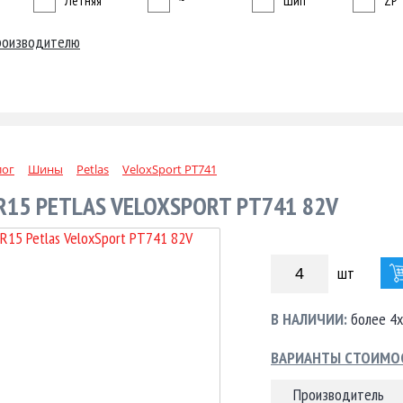
Летняя
~
Шип
ZP
роизводителю
лог
Шины
Petlas
VeloxSport PT741
R15 PETLAS VELOXSPORT PT741 82V
шт
В НАЛИЧИИ:
более 4х
ВАРИАНТЫ СТОИМО
Производитель