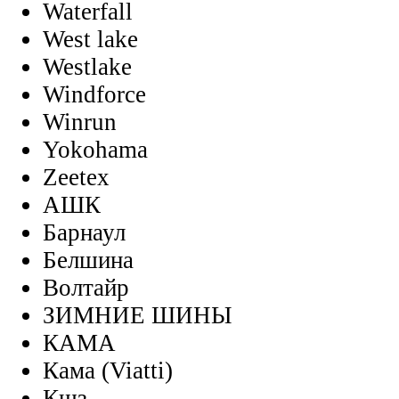
Waterfall
West lake
Westlake
Windforce
Winrun
Yokohama
Zeetex
АШК
Барнаул
Белшина
Волтайр
ЗИМНИЕ ШИНЫ
КАМА
Кама (Viatti)
Кшз