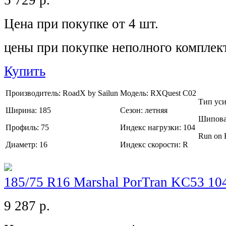
5 729
р.
Цена при покупке от 4 шт.
цены при покупке неполного комплек
Купить
Производитель:
RoadX by Sailun
Модель:
RXQuest C02
Тип ус
Ширина:
185
Сезон:
летняя
Шипова
Профиль:
75
Индекс нагрузки:
104
Run on 
Диаметр:
16
Индекс скорости:
R
185/75 R16 Marshal PorTran KC53 10
9 287
р.