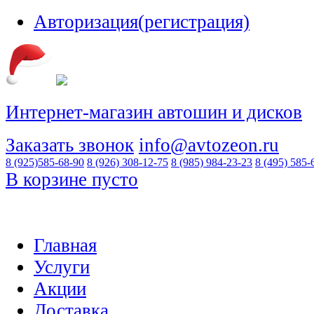
Авторизация(регистрация)
Интернет-магазин автошин и дисков
Заказать звонок
info@avtozeon.ru
8 (925)
585-68-90
8 (926)
308-12-75
8 (985)
984-23-23
8 (495)
585-
В корзине пусто
Главная
Услуги
Акции
Доставка