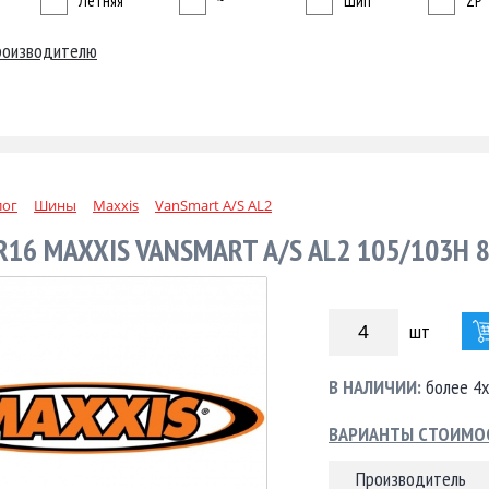
Летняя
~
Шип
ZP
роизводителю
лог
Шины
Maxxis
VanSmart A/S AL2
R16 MAXXIS VANSMART A/S AL2 105/103H 
шт
В НАЛИЧИИ:
более 4х
ВАРИАНТЫ СТОИМО
Производитель