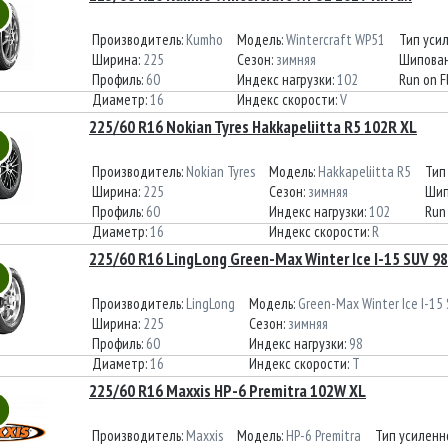
Производитель:
Kumho
Модель:
Wintercraft WP51
Тип уси
Ширина:
225
Сезон:
зимняя
Шипован
Профиль:
60
Индекс нагрузки:
102
Run on F
Диаметр:
16
Индекс скорости:
V
225/60 R16 Nokian Tyres Hakkapeliitta R5 102R XL
Производитель:
Nokian Tyres
Модель:
Hakkapeliitta R5
Тип
Ширина:
225
Сезон:
зимняя
Шип
Профиль:
60
Индекс нагрузки:
102
Run 
Диаметр:
16
Индекс скорости:
R
225/60 R16 LingLong Green-Max Winter Ice I-15 SUV 9
Производитель:
LingLong
Модель:
Green-Max Winter Ice I-15
Ширина:
225
Сезон:
зимняя
Профиль:
60
Индекс нагрузки:
98
Диаметр:
16
Индекс скорости:
T
225/60 R16 Maxxis HP-6 Premitra 102W XL
Производитель:
Maxxis
Модель:
HP-6 Premitra
Тип усиленн