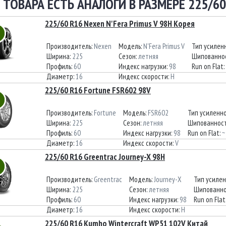
 ТОВАРА ЕСТЬ АНАЛОГИ В РАЗМЕРЕ 225/60
225/60 R16 Nexen N'Fera Primus V 98H Корея
Производитель:
Nexen
Модель:
N'Fera Primus V
Тип усилен
Ширина:
225
Сезон:
летняя
Шипованно
Профиль:
60
Индекс нагрузки:
98
Run on Flat:
Диаметр:
16
Индекс скорости:
H
225/60 R16 Fortune FSR602 98V
Производитель:
Fortune
Модель:
FSR602
Тип усиленн
Ширина:
225
Сезон:
летняя
Шипованност
Профиль:
60
Индекс нагрузки:
98
Run on Flat:
~
Диаметр:
16
Индекс скорости:
V
225/60 R16 Greentrac Journey-X 98H
Производитель:
Greentrac
Модель:
Journey-X
Тип усиле
Ширина:
225
Сезон:
летняя
Шипованно
Профиль:
60
Индекс нагрузки:
98
Run on Flat
Диаметр:
16
Индекс скорости:
H
225/60 R16 Kumho Wintercraft WP51 102V Китай