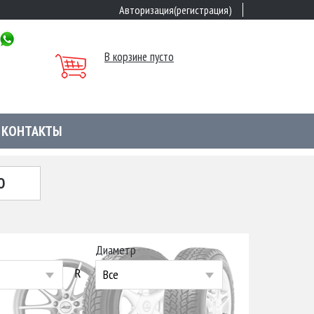
Авторизация(регистрация)
В корзине пусто
КОНТАКТЫ
Ю
Диаметр
R
Все