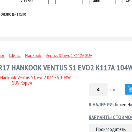
Летняя
~
Шип
ZP
роизводителю
лог
Шины
Hankook
Ventus S1 evo2 K117A SUV
R17 HANKOOK VENTUS S1 EVO2 K117A 104
шт
В НАЛИЧИИ:
более 4х
ВАРИАНТЫ СТОИМО
Производитель