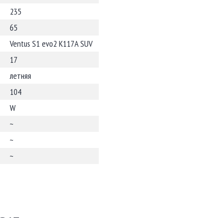
235
65
Ventus S1 evo2 K117A SUV
17
летняя
104
W
~
~
~