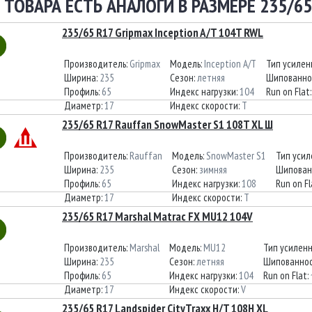
 ТОВАРА ЕСТЬ АНАЛОГИ В РАЗМЕРЕ 235/65
235/65 R17 Gripmax Inception A/T 104T RWL
Производитель:
Gripmax
Модель:
Inception A/T
Тип усилен
Ширина:
235
Сезон:
летняя
Шипованно
Профиль:
65
Индекс нагрузки:
104
Run on Flat
Диаметр:
17
Индекс скорости:
T
235/65 R17 Rauffan SnowMaster S1 108T XL Ш
Производитель:
Rauffan
Модель:
SnowMaster S1
Тип усил
Ширина:
235
Сезон:
зимняя
Шипован
Профиль:
65
Индекс нагрузки:
108
Run on Fl
Диаметр:
17
Индекс скорости:
T
235/65 R17 Marshal Matrac FX MU12 104V
Производитель:
Marshal
Модель:
MU12
Тип усилен
Ширина:
235
Сезон:
летняя
Шипованнос
Профиль:
65
Индекс нагрузки:
104
Run on Flat:
Диаметр:
17
Индекс скорости:
V
235/65 R17 Landspider CityTraxx H/T 108H XL