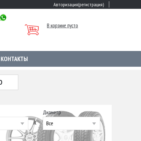
Авторизация(регистрация)
В корзине пусто
КОНТАКТЫ
Ю
Диаметр
R
Все