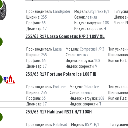
Производитель:
Landspider
Модель:
CityTraxx H/T
Тип уси
Ширина:
235
Сезон:
летняя
Шипован
Профиль:
65
Индекс нагрузки:
108
Run on F
Диаметр:
17
Индекс скорости:
H
235/65 R17 Lassa Competus H/P 3 108V XL
Производитель:
Lassa
Модель:
Competus H/P 3
Тип усилен
Ширина:
235
Сезон:
летняя
Шипованнос
Профиль:
65
Индекс нагрузки:
108
Run on Flat:
Диаметр:
17
Индекс скорости:
V
235/65 R17 Fortune Polaro Ice 108T Ш
Производитель:
Fortune
Модель:
Polaro Ice
Тип усилен
Ширина:
235
Сезон:
зимняя
Шипованнос
Профиль:
65
Индекс нагрузки:
108
Run on Flat:
Диаметр:
17
Индекс скорости:
T
235/65 R17 Habilead RS21 H/T 108H
Производитель:
Habilead
Модель:
RS21 H/T
Тип усиле