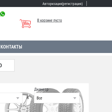
Авторизация(регистрация)
В корзине пусто
КОНТАКТЫ
Ю
Диаметр
R
Все