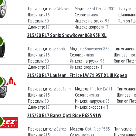
Производитель:
Gislaved
Модель:
Soft Frost 200
Тип усиле
Ширина:
215
Сезон:
зимняя
Шипованн
Профиль:
50
Индекс нагрузки:
95
Run on Fla
Диаметр:
17
Индекс скорости:
T
215/50 R17 Sonix SnowRover 868 95H XL
Производитель:
Sonix
Модель:
Snowrover 868
Тип усиленн
Ширина:
215
Сезон:
зимняя
Шипованнос
Профиль:
50
Индекс нагрузки:
95
Run on Flat:
Диаметр:
17
Индекс скорости:
H
215/50 R17 Laufenn i Fit Ice LW 71 95T XL Ш Корея
Производитель:
Laufenn
Модель:
I Fit Ice LW 71
Тип усиле
Ширина:
215
Сезон:
зимняя
Шипованно
Профиль:
50
Индекс нагрузки:
95
Run on Flat
Диаметр:
17
Индекс скорости:
T
215/50 R17 Barez Opti Ride P685 91W
Производитель:
Barez
Модель:
Opti Ride P685
Тип усиленн
Ширина:
215
Сезон:
летняя
Шипованнос