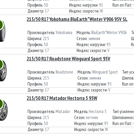
Профиль:
50
Индекс нагрузки:
91
Run on Flat:
Диаметр:
17
Индекс скорости:
W
215/50 R17 Yokohama BluEarth*Winter V906 95V SL
Производитель:
Yokohama
Модель:
BluEarth*Winter V906
Т
Ширина:
215
Сезон:
зимняя
Ш
Профиль:
50
Индекс нагрузки:
95
R
Диаметр:
17
Индекс скорости:
V
215/50 R17 Roadstone Winguard Sport 95V
Производитель:
Roadstone
Модель:
Winguard Sport
Тип ус
Ширина:
215
Сезон:
зимняя
Шипов
Профиль:
50
Индекс нагрузки:
95
Run on 
Диаметр:
17
Индекс скорости:
V
215/50 R17 Matador Hectorra 5 95W
Производитель:
Matador
Модель:
Hectorra 5
Тип усиленн
Ширина:
215
Сезон:
летняя
Шипованнос
Профиль:
50
Индекс нагрузки:
95
Run on Flat:
Диаметр:
17
Индекс скорости:
W