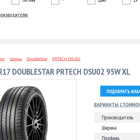
Летняя
~
Шип
ZP
роизводителю
лог
Шины
DoubleStar
PRTECH DSU02
R17 DOUBLESTAR PRTECH DSU02 95W XL
ПОДОБРАТЬ АНА
ВАРИАНТЫ СТОИМО
Производитель
Ширина
Профиль