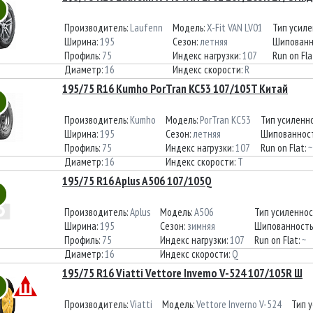
Производитель:
Laufenn
Модель:
X-Fit VAN LV01
Тип усиле
Ширина:
195
Сезон:
летняя
Шипованн
Профиль:
75
Индекс нагрузки:
107
Run on Fla
Диаметр:
16
Индекс скорости:
R
195/75 R16 Kumho PorTran KC53 107/105T Китай
Производитель:
Kumho
Модель:
PorTran KC53
Тип усиленн
Ширина:
195
Сезон:
летняя
Шипованнос
Профиль:
75
Индекс нагрузки:
107
Run on Flat:
~
Диаметр:
16
Индекс скорости:
T
195/75 R16 Aplus A506 107/105Q
Производитель:
Aplus
Модель:
A506
Тип усиленнос
Ширина:
195
Сезон:
зимняя
Шипованность
Профиль:
75
Индекс нагрузки:
107
Run on Flat:
~
Диаметр:
16
Индекс скорости:
Q
195/75 R16 Viatti Vettore Invemo V-524 107/105R Ш
Производитель:
Viatti
Модель:
Vettore Inverno V-524
Тип 