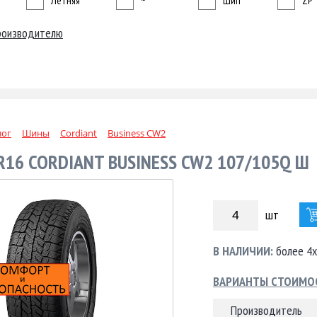
Летняя
~
Шип
ZP
роизводителю
лог
Шины
Cordiant
Business CW2
R16 CORDIANT BUSINESS CW2 107/105Q Ш
шт
В НАЛИЧИИ:
более 4х
ВАРИАНТЫ СТОИМО
Производитель