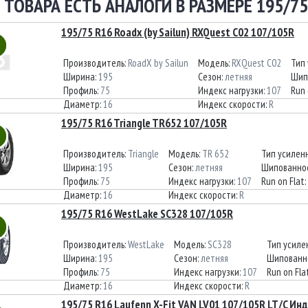
 ТОВАРА ЕСТЬ АНАЛОГИ В РАЗМЕРЕ 195/75
195/75 R16 Roadx (by Sailun) RXQuest C02 107/105R
Производитель:
RoadX by Sailun
Модель:
RXQuest C02
Тип
Ширина:
195
Сезон:
летняя
Шип
Профиль:
75
Индекс нагрузки:
107
Run 
Диаметр:
16
Индекс скорости:
R
195/75 R16 Triangle TR652 107/105R
Производитель:
Triangle
Модель:
TR 652
Тип усилен
Ширина:
195
Сезон:
летняя
Шипованно
Профиль:
75
Индекс нагрузки:
107
Run on Flat:
Диаметр:
16
Индекс скорости:
R
195/75 R16 WestLake SC328 107/105R
Производитель:
WestLake
Модель:
SC328
Тип усиле
Ширина:
195
Сезон:
летняя
Шипованн
Профиль:
75
Индекс нагрузки:
107
Run on Fla
Диаметр:
16
Индекс скорости:
R
195/75 R16 Laufenn X-Fit VAN LV01 107/105R LT/C Ин