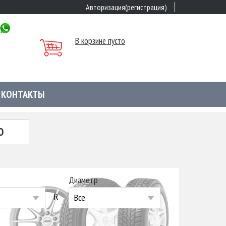
Авторизация(регистрация)
В корзине пусто
КОНТАКТЫ
Ю
Диаметр
R
Все