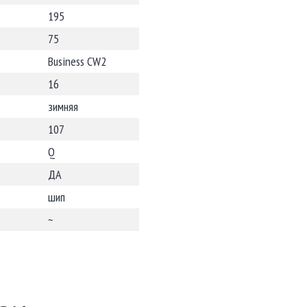
195
75
Business CW2
16
зимняя
107
Q
ДА
шип
~