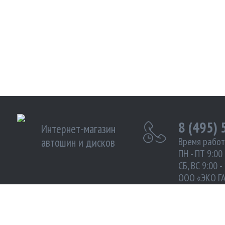
8 (495)
Интернет-магазин
автошин и дисков
Время работ
ПН - ПТ 9:00 
СБ, ВС 9:00 -
ООО «ЭКО Г
ИНН 972102
Москва улиц
Южнопортова