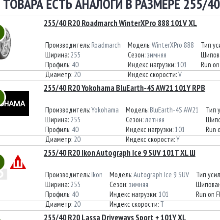
 ТОВАРА ЕСТЬ АНАЛОГИ В РАЗМЕРЕ 255/40
255/40 R20 Roadmarch WinterXPro 888 101V XL
Производитель:
Roadmarch
Модель:
WinterXPro 888
Тип ус
Ширина:
255
Сезон:
зимняя
Шипов
Профиль:
40
Индекс нагрузки:
101
Run on
Диаметр:
20
Индекс скорости:
V
255/40 R20 Yokohama BluEarth-4S AW21 101Y RPB
Производитель:
Yokohama
Модель:
BluEarth-4S AW21
Тип 
Ширина:
255
Сезон:
летняя
Шипо
Профиль:
40
Индекс нагрузки:
101
Run o
Диаметр:
20
Индекс скорости:
Y
255/40 R20 Ikon Autograph Ice 9 SUV 101T XL Ш
Производитель:
Ikon
Модель:
Autograph Ice 9 SUV
Тип уси
Ширина:
255
Сезон:
зимняя
Шипован
Профиль:
40
Индекс нагрузки:
101
Run on F
Диаметр:
20
Индекс скорости:
T
255/40 R20 Lassa Driveways Sport + 101Y XL