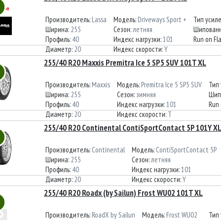
Производитель:
Lassa
Модель:
Driveways Sport +
Тип усил
Ширина:
255
Сезон:
летняя
Шипованн
Профиль:
40
Индекс нагрузки:
101
Run on Fl
Диаметр:
20
Индекс скорости:
Y
255/40 R20 Maxxis Premitra Ice 5 SP5 SUV 101T XL
Производитель:
Maxxis
Модель:
Premitra Ice 5 SP5 SUV
Тип
Ширина:
255
Сезон:
зимняя
Шип
Профиль:
40
Индекс нагрузки:
101
Run 
Диаметр:
20
Индекс скорости:
T
255/40 R20 Continental ContiSportContact 5P 101Y XL
Производитель:
Continental
Модель:
ContiSportContact 5P
Ширина:
255
Сезон:
летняя
Профиль:
40
Индекс нагрузки:
101
Диаметр:
20
Индекс скорости:
Y
255/40 R20 Roadx (by Sailun) Frost WU02 101T XL
Производитель:
RoadX by Sailun
Модель:
Frost WU02
Тип