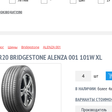
Летняя
~
Шип
ZP
роизводителю
лог
Шины
Bridgestone
ALENZA 001
R20 BRIDGESTONE ALENZA 001 101W XL
шт
В НАЛИЧИИ:
более 4х
ВАРИАНТЫ СТОИМО
Производитель