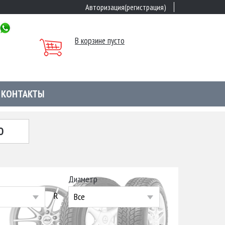
Авторизация(регистрация)
В корзине пусто
КОНТАКТЫ
Ю
Диаметр
R
Все