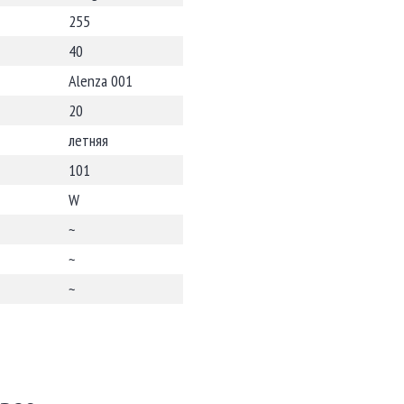
255
40
Alenza 001
20
летняя
101
W
~
~
~