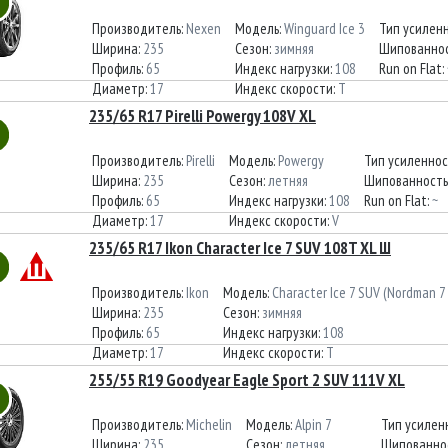
Производитель:
Nexen
Модель:
Winguard Ice 3
Тип усилен
Ширина:
235
Сезон:
зимняя
Шипованнос
Профиль:
65
Индекс нагрузки:
108
Run on Flat:
Диаметр:
17
Индекс скорости:
T
235/65 R17 Pirelli Powergy 108V XL
Производитель:
Pirelli
Модель:
Powergy
Тип усиленнос
Ширина:
235
Сезон:
летняя
Шипованность
Профиль:
65
Индекс нагрузки:
108
Run on Flat:
~
Диаметр:
17
Индекс скорости:
V
235/65 R17 Ikon Character Ice 7 SUV 108T XL Ш
Производитель:
Ikon
Модель:
Character Ice 7 SUV (Nordman 7
Ширина:
235
Сезон:
зимняя
Профиль:
65
Индекс нагрузки:
108
Диаметр:
17
Индекс скорости:
T
255/55 R19 Goodyear Eagle Sport 2 SUV 111V XL
Производитель:
Michelin
Модель:
Alpin 7
Тип усилен
Ширина:
235
Сезон:
летняя
Шипованно