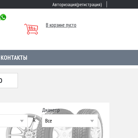
Авторизация(регистрация)
В корзине пусто
КОНТАКТЫ
Ю
Диаметр
R
Все