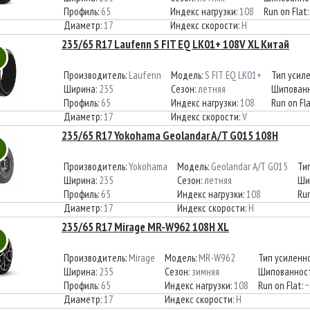
Профиль:
65
Индекс нагрузки:
108
Run on Flat
Диаметр:
17
Индекс скорости:
H
235/65 R17 Laufenn S FIT EQ LK01+ 108V XL Китай
Производитель:
Laufenn
Модель:
S FIT EQ LK01+
Тип усил
Ширина:
235
Сезон:
летняя
Шипованн
Профиль:
65
Индекс нагрузки:
108
Run on Fl
Диаметр:
17
Индекс скорости:
V
235/65 R17 Yokohama Geolandar A/T G015 108H
Производитель:
Yokohama
Модель:
Geolandar A/T G015
Ти
Ширина:
235
Сезон:
летняя
Ши
Профиль:
65
Индекс нагрузки:
108
Run
Диаметр:
17
Индекс скорости:
H
235/65 R17 Mirage MR-W962 108H XL
Производитель:
Mirage
Модель:
MR-W962
Тип усиленн
Ширина:
235
Сезон:
зимняя
Шипованнос
Профиль:
65
Индекс нагрузки:
108
Run on Flat:
~
Диаметр:
17
Индекс скорости:
H