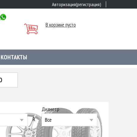
Авторизация(регистрация)
В корзине пусто
КОНТАКТЫ
Ю
Диаметр
R
Все