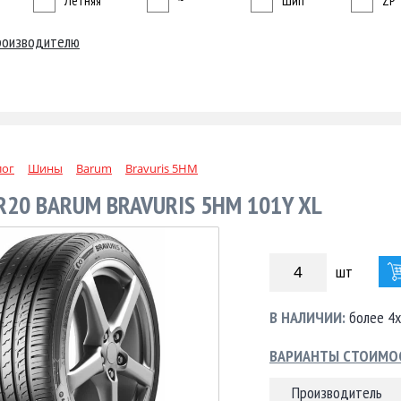
Летняя
~
Шип
ZP
роизводителю
лог
Шины
Barum
Bravuris 5HM
R20 BARUM BRAVURIS 5HM 101Y XL
шт
В НАЛИЧИИ:
более 4х
ВАРИАНТЫ СТОИМО
Производитель