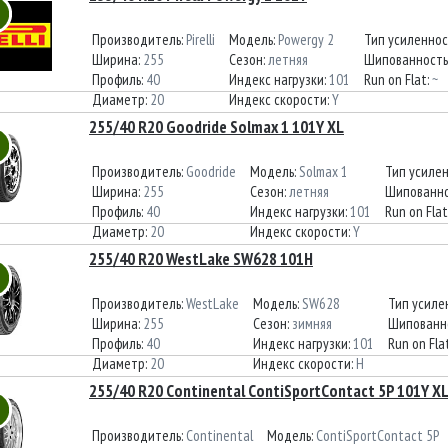
Производитель:
Pirelli
Модель:
Powergy 2
Тип усиленнос
Ширина:
255
Сезон:
летняя
Шипованность
Профиль:
40
Индекс нагрузки:
101
Run on Flat:
~
Диаметр:
20
Индекс скорости:
Y
255/40 R20 Goodride Solmax 1 101Y XL
Производитель:
Goodride
Модель:
Solmax 1
Тип усиле
Ширина:
255
Сезон:
летняя
Шипованно
Профиль:
40
Индекс нагрузки:
101
Run on Flat
Диаметр:
20
Индекс скорости:
Y
255/40 R20 WestLake SW628 101H
Производитель:
WestLake
Модель:
SW628
Тип усиле
Ширина:
255
Сезон:
зимняя
Шипованн
Профиль:
40
Индекс нагрузки:
101
Run on Fla
Диаметр:
20
Индекс скорости:
H
255/40 R20 Continental ContiSportContact 5P 101Y X
Производитель:
Continental
Модель:
ContiSportContact 5P