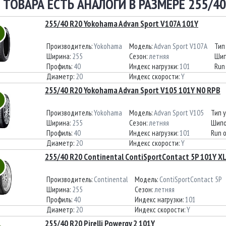
 ТОВАРА ЕСТЬ АНАЛОГИ В РАЗМЕРЕ 255/40
255/40 R20 Yokohama Advan Sport V107A 101Y
Производитель:
Yokohama
Модель:
Advan Sport V107A
Тип
Ширина:
255
Сезон:
летняя
Шип
Профиль:
40
Индекс нагрузки:
101
Run 
Диаметр:
20
Индекс скорости:
Y
255/40 R20 Yokohama Advan Sport V105 101Y N0 RPB
Производитель:
Yokohama
Модель:
Advan Sport V105
Тип 
Ширина:
255
Сезон:
летняя
Шипо
Профиль:
40
Индекс нагрузки:
101
Run o
Диаметр:
20
Индекс скорости:
Y
255/40 R20 Continental ContiSportContact 5P 101Y XL
Производитель:
Continental
Модель:
ContiSportContact 5P
Ширина:
255
Сезон:
летняя
Профиль:
40
Индекс нагрузки:
101
Диаметр:
20
Индекс скорости:
Y
255/40 R20 Pirelli Powergy 2 101Y