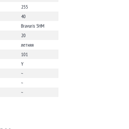
255
40
Bravuris 5HM
20
летняя
101
Y
~
~
~