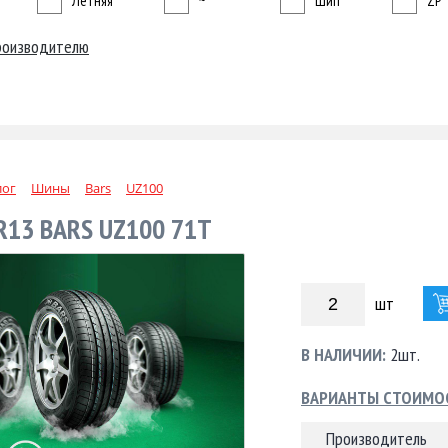
Летняя
~
Шип
ZP
роизводителю
лог
Шины
Bars
UZ100
R13 BARS UZ100 71T
шт
В НАЛИЧИИ:
2шт.
ВАРИАНТЫ СТОИМО
Производитель