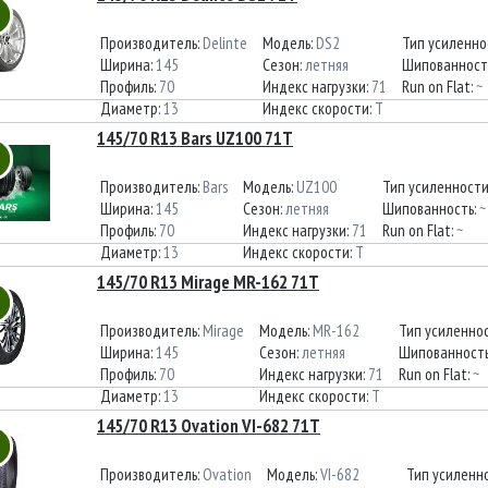
Производитель:
Delinte
Модель:
DS2
Тип усиленно
Ширина:
145
Сезон:
летняя
Шипованност
Профиль:
70
Индекс нагрузки:
71
Run on Flat:
~
Диаметр:
13
Индекс скорости:
T
145/70 R13 Bars UZ100 71T
Производитель:
Bars
Модель:
UZ100
Тип усиленности
Ширина:
145
Сезон:
летняя
Шипованность:
~
Профиль:
70
Индекс нагрузки:
71
Run on Flat:
~
Диаметр:
13
Индекс скорости:
T
145/70 R13 Mirage MR-162 71T
Производитель:
Mirage
Модель:
MR-162
Тип усиленно
Ширина:
145
Сезон:
летняя
Шипованност
Профиль:
70
Индекс нагрузки:
71
Run on Flat:
~
Диаметр:
13
Индекс скорости:
T
145/70 R13 Ovation VI-682 71T
Производитель:
Ovation
Модель:
VI-682
Тип усиленн