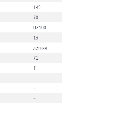
145
70
UZ100
13
летняя
71
T
~
~
~