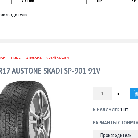
Летняя
~
Шип
ZP
роизводителю
лог
Шины
Austone
Skadi SP-901
R17 AUSTONE SKADI SP-901 91V
шт
В НАЛИЧИИ:
1шт.
ВАРИАНТЫ СТОИМО
Производитель