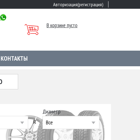
Авторизация(регистрация)
В корзине пусто
КОНТАКТЫ
Ю
Диаметр
R
Все