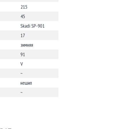
215
45
Skadi SP-901
17
зимняя
91
V
~
нешип
~