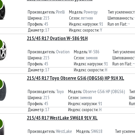
Производитель:
Pirelli
Модель:
Powergy
Тип усиленност
Ширина:
215
Сезон:
летняя
Шипованность:
Профиль:
45
Индекс нагрузки:
91
Run on Flat:
~
Диаметр:
17
Индекс скорости:
Y
215/45 R17 Ovation W-586 91H
Производитель:
Ovation
Модель:
W-586
Тип усиленн
Ширина:
215
Сезон:
зимняя
Шипованнос
Профиль:
45
Индекс нагрузки:
91
Run on Flat:
~
Диаметр:
17
Индекс скорости:
H
215/45 R17 Toyo Observe GSi6 (OBGS6) HP 91H XL
Производитель:
Toyo
Модель:
Observe GSi6 HP (OBGS6)
Тип
Ширина:
215
Сезон:
зимняя
Ши
Профиль:
45
Индекс нагрузки:
91
Run
Диаметр:
17
Индекс скорости:
H
215/45 R17 WestLake SW618 91V XL
Производитель:
WestLake
Модель:
SW618
Тип усилен