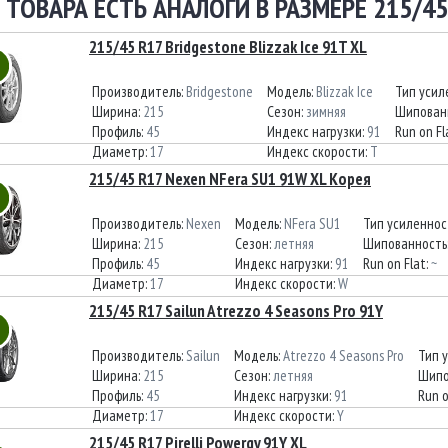
 ТОВАРА ЕСТЬ АНАЛОГИ В РАЗМЕРЕ 215/45
215/45 R17 Bridgestone Blizzak Ice 91T XL
Производитель:
Bridgestone
Модель:
Blizzak Ice
Тип усил
Ширина:
215
Сезон:
зимняя
Шипован
Профиль:
45
Индекс нагрузки:
91
Run on Fl
Диаметр:
17
Индекс скорости:
T
215/45 R17 Nexen NFera SU1 91W XL Корея
Производитель:
Nexen
Модель:
NFera SU1
Тип усиленнос
Ширина:
215
Сезон:
летняя
Шипованность
Профиль:
45
Индекс нагрузки:
91
Run on Flat:
~
Диаметр:
17
Индекс скорости:
W
215/45 R17 Sailun Atrezzo 4 Seasons Pro 91Y
Производитель:
Sailun
Модель:
Atrezzo 4 Seasons Pro
Тип 
Ширина:
215
Сезон:
летняя
Шипо
Профиль:
45
Индекс нагрузки:
91
Run o
Диаметр:
17
Индекс скорости:
Y
215/45 R17 Pirelli Powergy 91Y XL