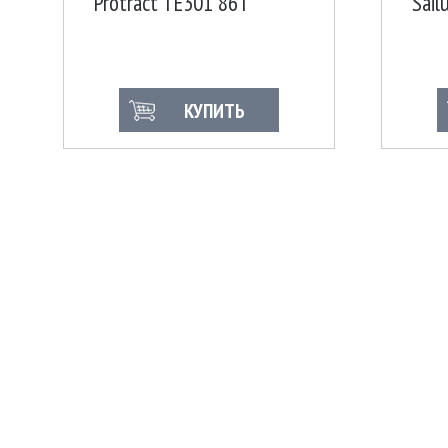
Protract TE301 86T
Sail
86T
КУПИТЬ