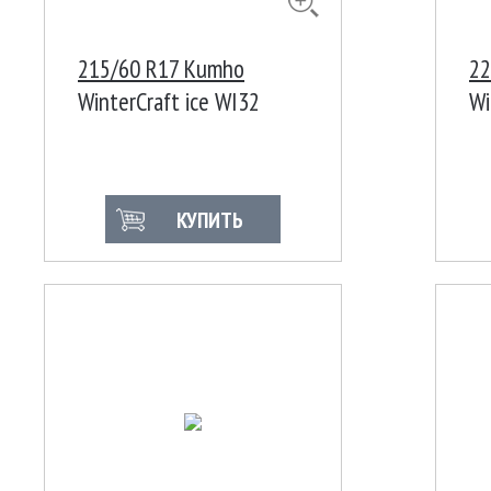
215/60 R17 Kumho
22
WinterCraft ice WI32
Wi
100H XL Ш Корея
10
КУПИТЬ