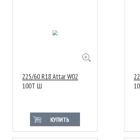
225/60 R18 Attar W02
22
100Т Ш
10
КУПИТЬ