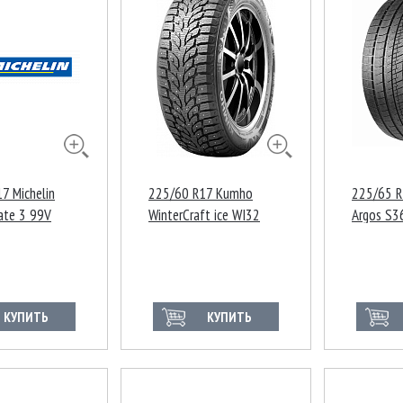
7 Michelin
225/60 R17 Kumho
225/65 R
ate 3 99V
WinterCraft ice WI32
Argos S3
103T XL Ш Корея
КУПИТЬ
КУПИТЬ