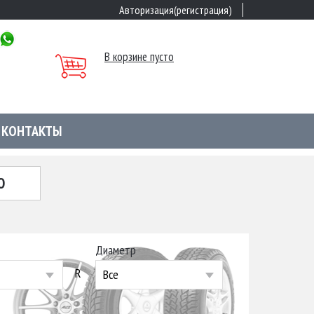
Авторизация(регистрация)
В корзине пусто
КОНТАКТЫ
Ю
Диаметр
R
Все