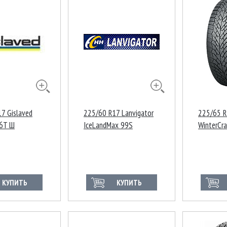
7 Gislaved
225/60 R17 Lanvigator
225/65 
6T Ш
IceLandMax 99S
WinterCr
106H XL
КУПИТЬ
КУПИТЬ