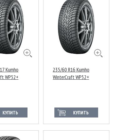
R17 Kumho
235/60 R16 Kumho
aft WP52+
WinterCraft WP52+
 Корея
100H Китай
КУПИТЬ
КУПИТЬ