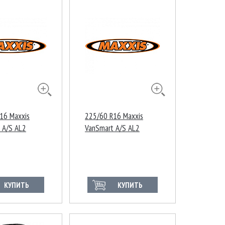
16 Maxxis
225/60 R16 Maxxis
 A/S AL2
VanSmart A/S AL2
R 10PR
105/103H 8PR
КУПИТЬ
КУПИТЬ