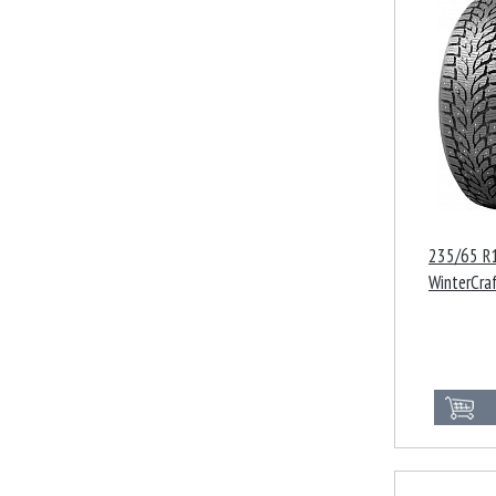
235/65 R
WinterCra
108T XL 