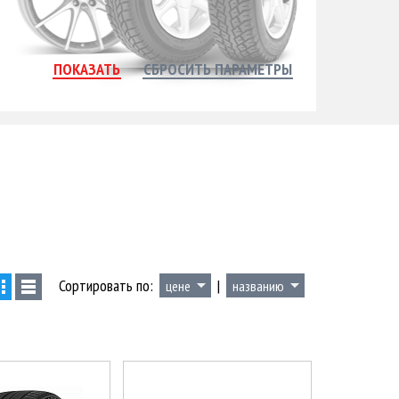
Сортировать по:
|
цене
названию