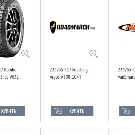
17 Kumho
235/65 R17 Roadking
235/65 R
ft ice WI32
Argos AT08 104T
VanSmart
Ш Китай
121/119
КУПИТЬ
КУПИТЬ