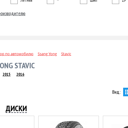
Летняя
~
Шип
ZP
роизводителю
ор по автомобилю
Ssang Yong
Stavic
ONG STAVIC
2015
2016
Вид:
ДИСКИ