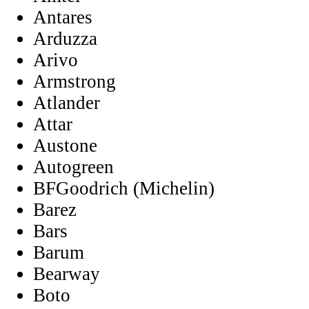
Antares
Arduzza
Arivo
Armstrong
Atlander
Attar
Austone
Autogreen
BFGoodrich (Michelin)
Barez
Bars
Barum
Bearway
Boto