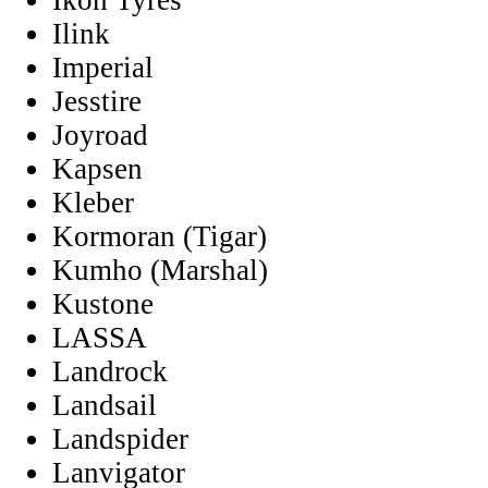
Ikon Tyres
Ilink
Imperial
Jesstire
Joyroad
Kapsen
Kleber
Kormoran (Tigar)
Kumho (Marshal)
Kustone
LASSA
Landrock
Landsail
Landspider
Lanvigator