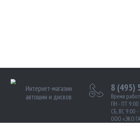
8 (495)
Интернет-магазин
автошин и дисков
Время работ
ПН - ПТ 9:00 
СБ, ВС 9:00 -
ООО «ЭКО Г
ИНН 972102
Москва улиц