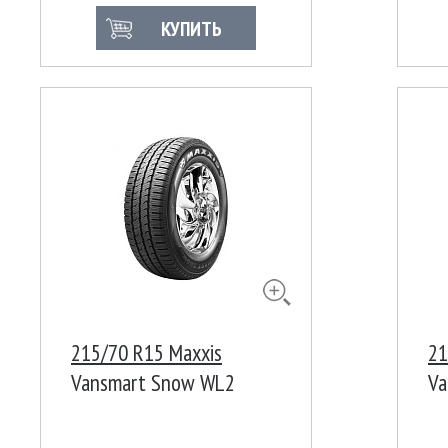
КУПИТЬ
215/70 R15 Maxxis
21
Vansmart Snow WL2
Va
109/107R 8PR
10