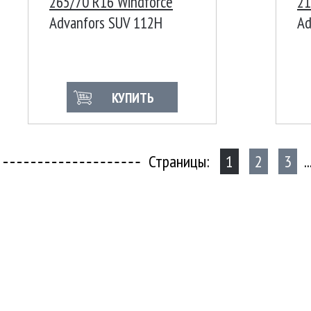
265/70 R16 Windforce
21
Advanfors SUV 112H
Ad
КУПИТЬ
Страницы:
1
2
3
..