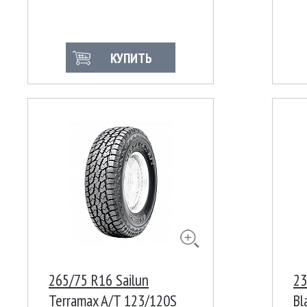
116/114R Ш
КУПИТЬ
265/75 R16 Sailun
23
Terramax A/T 123/120S
Bl