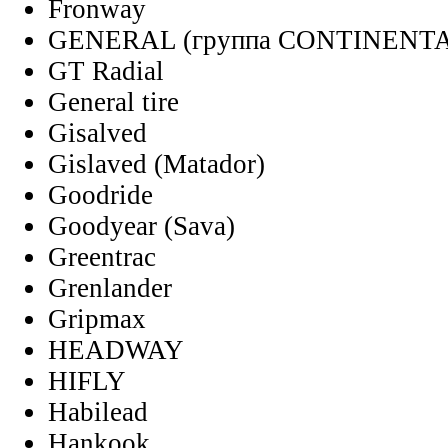
Fronway
GENERAL (группа CONTINENT
GT Radial
General tire
Gisalved
Gislaved (Matador)
Goodride
Goodyear (Sava)
Greentrac
Grenlander
Gripmax
HEADWAY
HIFLY
Habilead
Hankook