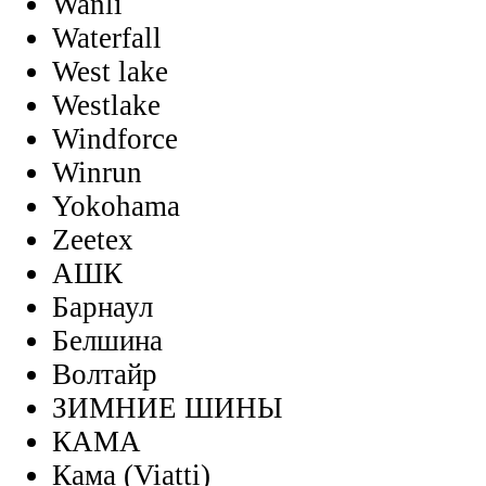
Wanli
Waterfall
West lake
Westlake
Windforce
Winrun
Yokohama
Zeetex
АШК
Барнаул
Белшина
Волтайр
ЗИМНИЕ ШИНЫ
КАМА
Кама (Viatti)