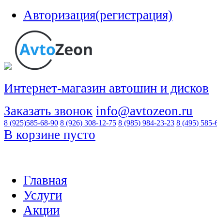
Авторизация(регистрация)
Интернет-магазин автошин и дисков
Заказать звонок
info@avtozeon.ru
8 (925)
585-68-90
8 (926)
308-12-75
8 (985)
984-23-23
8 (495)
585-
В корзине пусто
Главная
Услуги
Акции