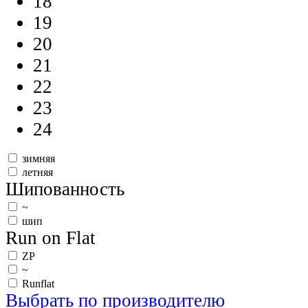
18
19
20
21
22
23
24
зимняя
летняя
Шипованность
~
шип
Run on Flat
ZP
~
Runflat
Выбрать по производителю