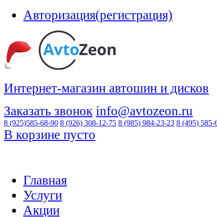
Авторизация(регистрация)
Интернет-магазин автошин и дисков
Заказать звонок
info@avtozeon.ru
8 (925)
585-68-90
8 (926)
308-12-75
8 (985)
984-23-23
8 (495)
585-
В корзине пусто
Главная
Услуги
Акции