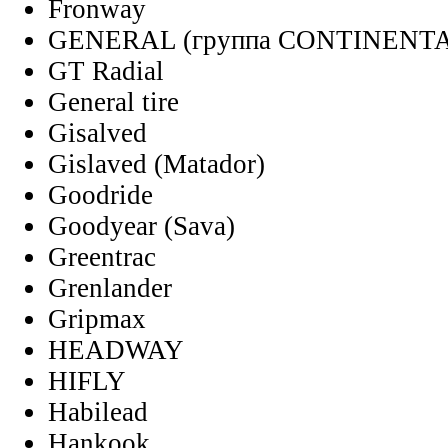
Fronway
GENERAL (группа CONTINENT
GT Radial
General tire
Gisalved
Gislaved (Matador)
Goodride
Goodyear (Sava)
Greentrac
Grenlander
Gripmax
HEADWAY
HIFLY
Habilead
Hankook