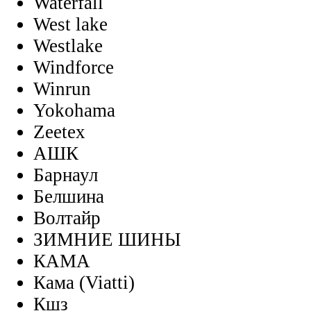
Waterfall
West lake
Westlake
Windforce
Winrun
Yokohama
Zeetex
АШК
Барнаул
Белшина
Волтайр
ЗИМНИЕ ШИНЫ
КАМА
Кама (Viatti)
Кшз