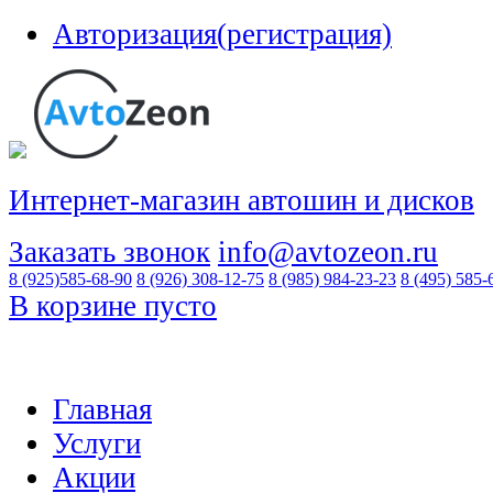
Авторизация(регистрация)
Интернет-магазин автошин и дисков
Заказать звонок
info@avtozeon.ru
8 (925)
585-68-90
8 (926)
308-12-75
8 (985)
984-23-23
8 (495)
585-
В корзине пусто
Главная
Услуги
Акции