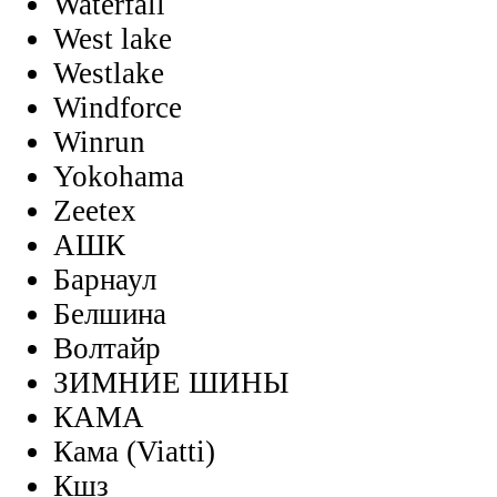
Waterfall
West lake
Westlake
Windforce
Winrun
Yokohama
Zeetex
АШК
Барнаул
Белшина
Волтайр
ЗИМНИЕ ШИНЫ
КАМА
Кама (Viatti)
Кшз