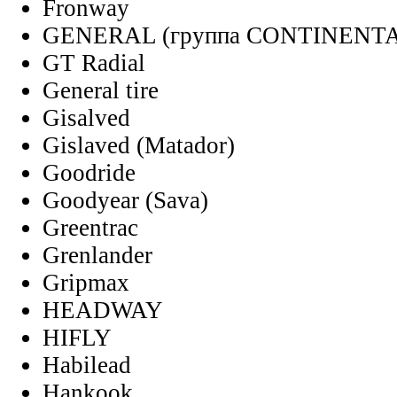
Fronway
GENERAL (группа CONTINENT
GT Radial
General tire
Gisalved
Gislaved (Matador)
Goodride
Goodyear (Sava)
Greentrac
Grenlander
Gripmax
HEADWAY
HIFLY
Habilead
Hankook