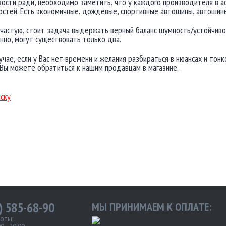
ости ради, необходимо заметить, что у каждого производителя в 
стей. Есть экономичные, дождевые, спортивные автошины, автошин
ачастую, стоит задача выдержать верный баланс шумность/устойчивос
но, могут существовать только два.
учае, если у Вас нет времени и желания разбираться в нюансах и то
Вы можете обратиться к нашим продавцам в магазине.
иску
) 585-68-90
МЫ ПРИНИМАЕМ К ОПЛАТЕ:
оты: