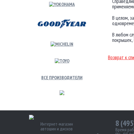
Справедлив
применяемо
В целом, з
одновремен
В любом сл
покрышек, 
Возврат к сп
ВСЕ ПРОИЗВОДИТЕЛИ
8 (495
Интернет-магазин
автошин и дисков
Время раб