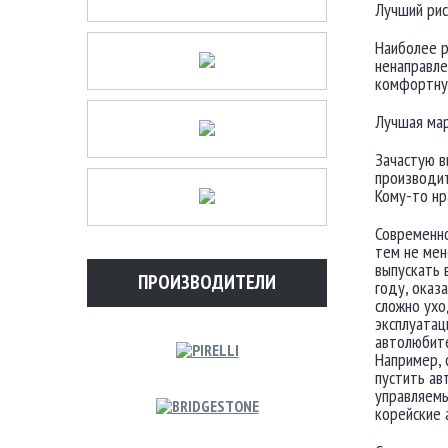
Лучший рис
Наиболее р
ненаправле
комфортную
Лучшая мар
Зачастую в
производит
Кому-то нр
Современно
тем не мен
выпускать 
ПРОИЗВОДИТЕЛИ
году, оказ
сложно ухо
эксплуатац
автолюбите
Например, 
пустить ав
управляемы
корейские 