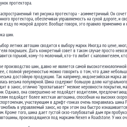
унок протектора.
аспространенный тип рисунка протектора - асимметричный. Он сочет
нного протектора, обеспечивая управляемость на сухой дороге, и сво
 езду по мокрой дороге. Вообще говоря, это правило применимо и к
ка шин.
ыбор летних автошин сводится к выбору марки. Иногда по цене, иног
еля покрышек. Дать конкретный совет в таком случае просто невоз
авится горький, кому-то молочный, кто-то любит с наполнителем, кто
е производство шин, давно не является самой высокотехнологичной о
ее, с полной уверенностью можно говорить о том, что даже неболь
весьма достойную продукцию. Так например, индонезийская марка а
алась весьма популярной. Шина содержит большую долю натуральног
дит в занос, отлично "проглатывает" мелкие неровности покрытия, м
ии. Однако, она совершенно не подойдет водителям, предпочитающи
лям подойдет более жесткая автошина, способная на высоких скорос
спортсменам, участвующим в дрифт-гонках очень понравилась шина 
томобиль в управляемый занос, но при этом она быстро изнашивается,
м. Кроме того, шина дает густой сизо-голубоватый дым при пробуксо
автошины, производящиеся под марками Nexen и Roadstone. У них оче