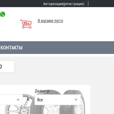
Авторизация(регистрация)
В корзине пусто
КОНТАКТЫ
Ю
Диаметр
R
Все