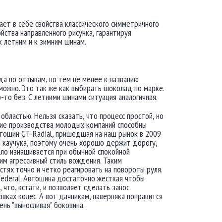
ает в себе свойства классического симметричного
йства направленного рисунка, гарантируя
 летним и к зимним шинам.
да по отзывам, но тем не менее к названию
можно. Это так же как выбирать шоколад по марке.
-то без. С летними шинами ситуация аналогичная.
бластью. Нельзя сказать, что процесс простой, но
шие производства молодых компаний способны
втошин GT-Radial, пришедшая на наш рынок в 2009
о каучука, поэтому очень хорошо держит дорогу,
ало изнашивается при обычной спокойной
м агрессивный стиль вождения. Таким
тях точно и четко реагировать на повороты руля.
Federal. Автошина достаточно жесткая чтобы
 что, кстати, и позволяет сделать занос
вках колес. А вот дачникам, наверняка понравится
нь "выносливая" боковина.