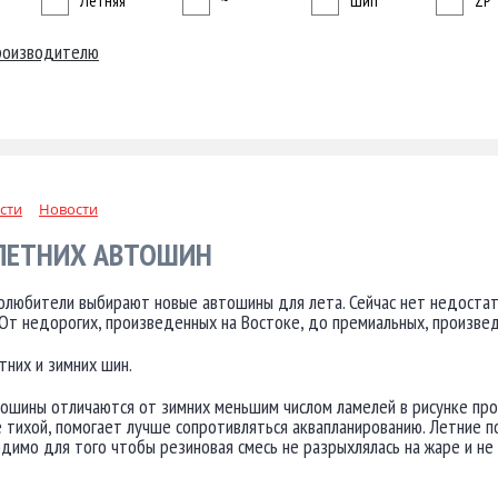
Летняя
~
Шип
ZP
роизводителю
сти
Новости
ЛЕТНИХ АВТОШИН
олюбители выбирают новые автошины для лета. Сейчас нет недоста
От недорогих, произведенных на Востоке, до премиальных, произвед
тних и зимних шин.
ошины отличаются от зимних меньшим числом ламелей в рисунке про
 тихой, помогает лучше сопротивляться аквапланированию. Летние п
димо для того чтобы резиновая смесь не разрыхлялась на жаре и не
.