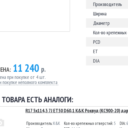
Производитель
Ширина
Диаметр
Кол-во крепежных
PCD
ET
DIA
11 240
р.
ЕНА:
ена при покупке от 4 шт.
и покупке неполного комплекта
 ТОВАРА ЕСТЬ АНАЛОГИ:
R17 5x114,3 7J ET50 D60,1 К&К Роквуд (КС900-20) да
Производитель:
K&K
Кол-во крепежных отверстий:
5
DIA:
6