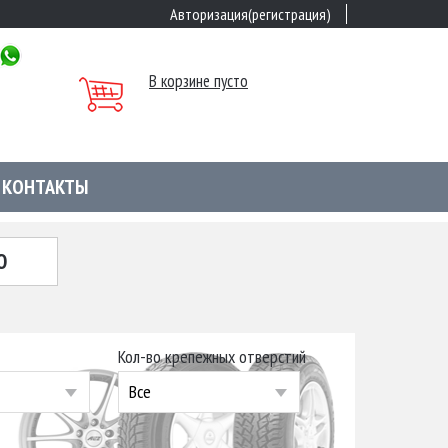
Авторизация(регистрация)
В корзине пусто
КОНТАКТЫ
Ю
Кол-во крепежных отверстий
Все