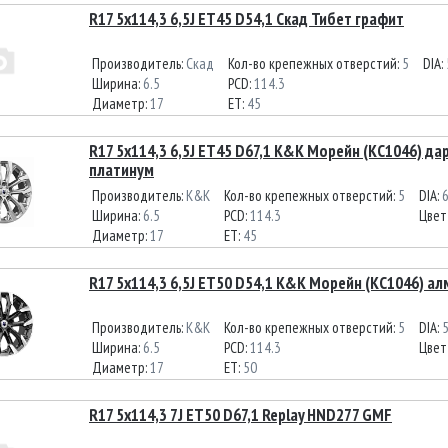
R17 5x114,3 6,5J ET45 D54,1 Скад Тибет графит
Производитель:
Скад
Кол-во крепежных отверстий:
5
DIA:
Ширина:
6.5
PCD:
114.3
Диаметр:
17
ET:
45
R17 5x114,3 6,5J ET45 D67,1 K&K Морейн (КС1046) да
платинум
Производитель:
K&K
Кол-во крепежных отверстий:
5
DIA:
6
Ширина:
6.5
PCD:
114.3
Цвет
Диаметр:
17
ET:
45
R17 5x114,3 6,5J ET50 D54,1 K&K Морейн (КС1046) а
Производитель:
K&K
Кол-во крепежных отверстий:
5
DIA:
5
Ширина:
6.5
PCD:
114.3
Цвет
Диаметр:
17
ET:
50
R17 5x114,3 7J ET50 D67,1 Replay HND277 GMF