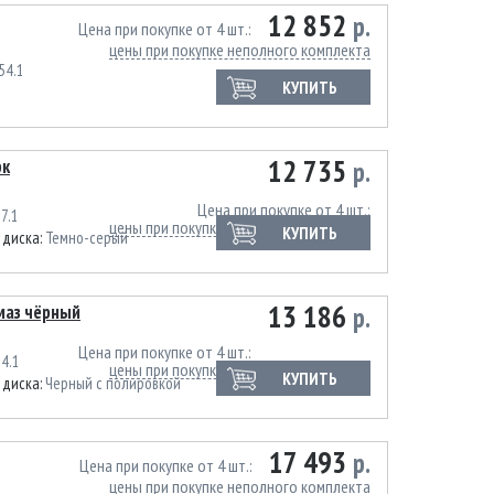
12 852
р.
Цена при покупке от 4 шт.
цены при покупке неполного комплекта
54.1
КУПИТЬ
12 735
рк
р.
Цена при покупке от 4 шт.
7.1
цены при покупке неполного комплекта
КУПИТЬ
 диска:
Темно-серый
13 186
лмаз чёрный
р.
Цена при покупке от 4 шт.
4.1
цены при покупке неполного комплекта
КУПИТЬ
 диска:
Черный с полировкой
17 493
р.
Цена при покупке от 4 шт.
цены при покупке неполного комплекта