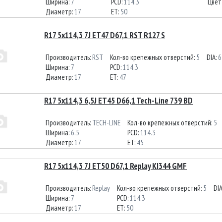
Ширина:
7
PCD:
114.3
Цвет
Диаметр:
17
ET:
50
R17 5x114,3 7J ET47 D67,1 RST R127 S
Производитель:
RST
Кол-во крепежных отверстий:
5
DIA:
6
Ширина:
7
PCD:
114.3
Диаметр:
17
ET:
47
R17 5x114,3 6,5J ET45 D66,1 Tech-Line 739 BD
Производитель:
TECH-LINE
Кол-во крепежных отверстий:
5
Ширина:
6.5
PCD:
114.3
Диаметр:
17
ET:
45
R17 5x114,3 7J ET50 D67,1 Replay KI344 GMF
Производитель:
Replay
Кол-во крепежных отверстий:
5
DI
Ширина:
7
PCD:
114.3
Диаметр:
17
ET:
50