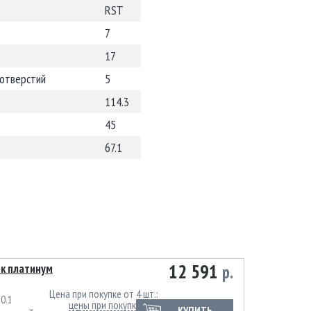
RST
7
17
 отверстий
5
114.3
45
67.1
12 591
рк платинум
р.
Цена при покупке от 4 шт.
0.1
цены при покупке неполного комплекта
КУПИТЬ