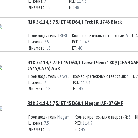
Ширина:
7
PCD:
114.3
Диаметр:
18
ET:
48
R18 5x114,3 7,5J ET40 D64,1 Trebl R-1743 Black
Производитель:
TREBL
Кол-во крепежных отверстий:
5
DIA
Ширина:
7.5
PCD:
114.3
Диаметр:
18
ET:
40
R18 5x114,3 7J ET45 D60,1 Carwel Чеко 1809 (CHANGA
CS55/CS75) AGR
Производитель:
Carwel
Кол-во крепежных отверстий:
5
DI
Ширина:
7
PCD:
114.3
Диаметр:
18
ET:
45
R18 5x114,3 7,5J ET45 D60,1 Megami AF-07 GMF
Производитель:
Megami
Кол-во крепежных отверстий:
5
D
Ширина:
7.5
PCD:
114.3
Диаметр:
18
ET:
45