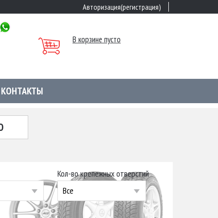
Авторизация(регистрация)
В корзине пусто
КОНТАКТЫ
Ю
Кол-во крепежных отверстий
Все