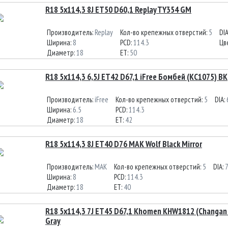
R18 5x114,3 8J ET50 D60,1 Replay TY354 GM
Производитель:
Replay
Кол-во крепежных отверстий:
5
DI
Ширина:
8
PCD:
114.3
Цв
Диаметр:
18
ET:
50
R18 5x114,3 6,5J ET42 D67,1 iFree Бомбей (КС1075) BK
Производитель:
iFree
Кол-во крепежных отверстий:
5
DIA:
Ширина:
6.5
PCD:
114.3
Диаметр:
18
ET:
42
R18 5x114,3 8J ET40 D76 MAK Wolf Black Mirror
Производитель:
MAK
Кол-во крепежных отверстий:
5
DIA:
Ширина:
8
PCD:
114.3
Диаметр:
18
ET:
40
R18 5x114,3 7J ET45 D67,1 Khomen KHW1812 (Changan 
Gray