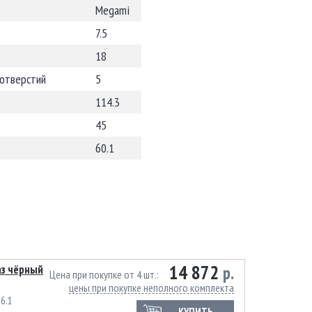
Megami
7.5
18
 отверстий
5
114.3
45
60.1
14 872
аз чёрный
р.
Цена при покупке от 4 шт.
цены при покупке неполного комплекта
6.1
КУПИТЬ