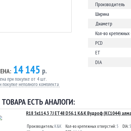
Производитель
Ширина
Диаметр
Кол-во крепежных
PCD
ET
DIA
14 145
р.
ЕНА:
ена при покупке от 4 шт.
и покупке неполного комплекта
 ТОВАРА ЕСТЬ АНАЛОГИ:
R18 5x114,3 7J ET48 D56,1 K&K Вудроф (КС1044) алм
Производитель:
K&K
Кол-во крепежных отверстий:
5
DIA:
5