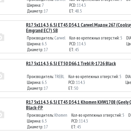
Ширина:
7
PCD:
114.3
Диаметр:
17
ET:
48.5
R17 5x114,3 6,5J ET45 D54,1 Carwel Мадон 267 (Coolra
Emgrand EC7) SB
Производитель:
Carwel
Кол-во крепежных отверстий:
5
DI
Ширина:
6.5
PCD:
114.3
Цв
Диаметр:
17
ET:
45
R17 5x114,3 6,5J ET50 D66,1 Trebl R-1726 Black
Производитель:
TREBL
Кол-во крепежных отверстий:
5
DIA
Ширина:
6.5
PCD:
114.3
Цв
Диаметр:
17
ET:
50
R17 5x114,3 6,5J ET45 D54,1 Khomen KHW1708 (Geely C
Black-FP
Производитель:
Khomen
Кол-во крепежных отверстий:
5
D
Ширина:
6.5
PCD:
114.3
Диаметр:
17
ET:
45