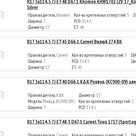
R17 5x114,3 7J ET48 D67,1 Khomen KHW1702 (ZV 17_KIA
Silver
Производитель:
Khomen
Кол-во крепежных отверстий:
5
D
Ширина:
7
PCD:
114.3
Диаметр:
17
ET:
48
R17 5x114,3 7J ET45 D66,1 Carwel Вилюй 274 BK
Производитель:
Carwel
Кол-во крепежных отверстий:
5
DI
Ширина:
7
PCD:
114.3
Цв
Диаметр:
17
ET:
45
R17 5x114,3 7J ET40 D66,1 К&К Роквуд (КС900-09) ал
Производитель:
K&K
Диаметр:
17
Модель:
Роквуд (КС900-09)
Кол-во крепежных отверстий:
5
Ширина:
7
PCD:
114.3
R17 5x114,3 7J ET48,5 D67,1 Carwel Токо 1717 (Sporta
Производитель:
Carwel
Кол-во крепежных отверстий:
5
DI