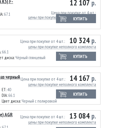
12 107
 K5) F-
р.
Цена при покупке от 4 шт.
IA:
67.1
цены при покупке неполного комплекта
КУПИТЬ
10 324
р.
Цена при покупке от 4 шт.
цены при покупке неполного комплекта
A:
66.1
КУПИТЬ
ет диска:
Чёрный глянцевый
14 167
маз черный
р.
Цена при покупке от 4 шт.
цены при покупке неполного комплекта
ET:
40
КУПИТЬ
DIA:
66.1
Цвет диска:
Черный с полировкой
13 084
ge) AGR
р.
Цена при покупке от 4 шт.
цены при покупке неполного комплекта
A:
67.1