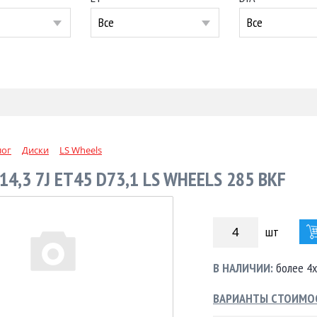
Все
Все
лог
Диски
LS Wheels
14,3 7J ET45 D73,1 LS WHEELS 285 BKF
шт
В НАЛИЧИИ:
более 4х
ВАРИАНТЫ СТОИМО