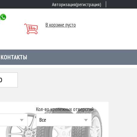
Авторизация(регистрация)
В корзине пусто
КОНТАКТЫ
Ю
Кол-во крепежных отверстий
Все