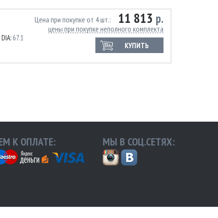
11 813
р.
Цена при покупке от 4 шт.
цены при покупке неполного комплекта
DIA:
67.1
КУПИТЬ
М К ОПЛАТЕ:
МЫ В СОЦ.СЕТЯХ: