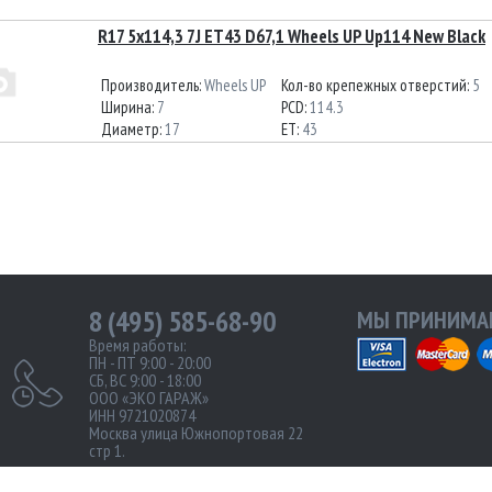
R17 5x114,3 7J ET43 D67,1 Wheels UP Up114 New Black
Производитель:
Wheels UP
Кол-во крепежных отверстий:
5
Ширина:
7
PCD:
114.3
Диаметр:
17
ET:
43
8 (495) 585-68-90
МЫ ПРИНИМАЕ
Время работы:
ПН - ПТ 9:00 - 20:00
СБ, ВС 9:00 - 18:00
ООО «ЭКО ГАРАЖ»
ИНН 9721020874
Москва улица Южнопортовая 22
стр 1.