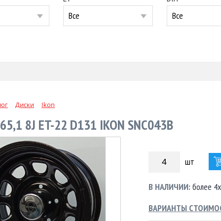
Все
Все
лог
Диски
Ikon
65,1 8J ET-22 D131 IKON SNC043B
шт
В НАЛИЧИИ:
более 4х
ВАРИАНТЫ СТОИМО