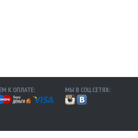
М К ОПЛАТЕ:
МЫ В СОЦ.СЕТЯХ: