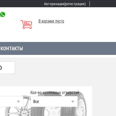
Авторизация(регистрация)
В корзине пусто
КОНТАКТЫ
Ю
Кол-во крепежных отверстий
Все