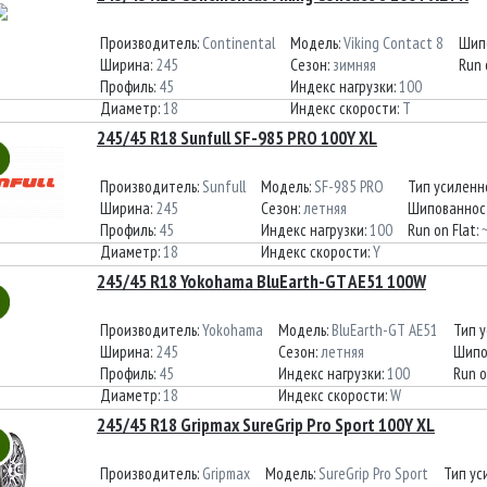
Производитель:
Continental
Модель:
Viking Contact 8
Шип
Ширина:
245
Сезон:
зимняя
Run 
Профиль:
45
Индекс нагрузки:
100
Диаметр:
18
Индекс скорости:
T
245/45 R18 Sunfull SF-985 PRO 100Y XL
Производитель:
Sunfull
Модель:
SF-985 PRO
Тип усиленн
Ширина:
245
Сезон:
летняя
Шипованнос
Профиль:
45
Индекс нагрузки:
100
Run on Flat:
Диаметр:
18
Индекс скорости:
Y
245/45 R18 Yokohama BluEarth-GT AE51 100W
Производитель:
Yokohama
Модель:
BluEarth-GT AE51
Тип 
Ширина:
245
Сезон:
летняя
Шипо
Профиль:
45
Индекс нагрузки:
100
Run o
Диаметр:
18
Индекс скорости:
W
245/45 R18 Gripmax SureGrip Pro Sport 100Y XL
Производитель:
Gripmax
Модель:
SureGrip Pro Sport
Тип ус