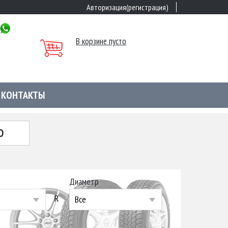
Авторизация(регистрация)
В корзине пусто
КОНТАКТЫ
Ю
Диаметр
R
Все