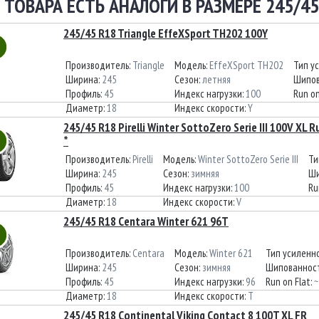
 ТОВАРА ЕСТЬ АНАЛОГИ В РАЗМЕРЕ 245/45
245/45 R18 Triangle EffeXSport TH202 100Y
Производитель:
Triangle
Модель:
EffeXSport TH202
Тип у
Ширина:
245
Сезон:
летняя
Шипов
Профиль:
45
Индекс нагрузки:
100
Run on
Диаметр:
18
Индекс скорости:
Y
245/45 R18 Pirelli Winter SottoZero Serie III 100V XL 
*
Производитель:
Pirelli
Модель:
Winter SottoZero Serie III
Ти
Ширина:
245
Сезон:
зимняя
Ши
Профиль:
45
Индекс нагрузки:
100
Ru
Диаметр:
18
Индекс скорости:
V
245/45 R18 Centara Winter 621 96T
Производитель:
Centara
Модель:
Winter 621
Тип усиленн
Ширина:
245
Сезон:
зимняя
Шипованнос
Профиль:
45
Индекс нагрузки:
96
Run on Flat:
~
Диаметр:
18
Индекс скорости:
T
245/45 R18 Continental Viking Contact 8 100T XL FR