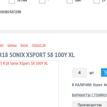
Летняя
~
Шип
ZP
роизводителю
лог
Шины
Sonix
XSport S8
R18 SONIX XSPORT S8 100Y XL
шт
В НАЛИЧИИ:
более 4х
ВАРИАНТЫ СТОИМО
Производитель