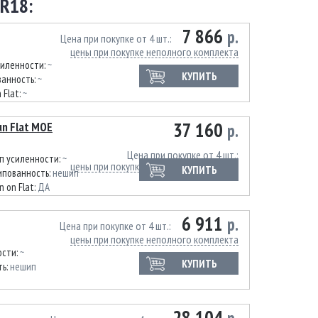
R18:
7 866
р.
Цена при покупке от 4 шт.
цены при покупке неполного комплекта
силенности:
~
КУПИТЬ
анность:
~
 Flat:
~
37 160
Run Flat MOE
р.
Цена при покупке от 4 шт.
п усиленности:
~
цены при покупке неполного комплекта
КУПИТЬ
пованность:
нешип
n on Flat:
ДА
6 911
р.
Цена при покупке от 4 шт.
цены при покупке неполного комплекта
ости:
~
КУПИТЬ
ть:
нешип
28 104