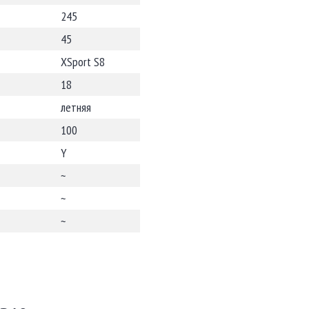
245
45
XSport S8
18
летняя
100
Y
~
~
~