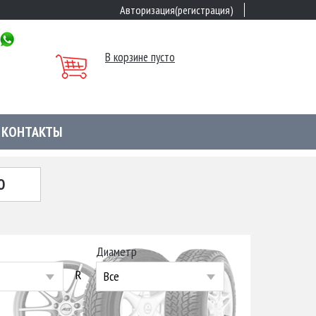
Авторизация(регистрация)
В корзине пусто
КОНТАКТЫ
Ю
Диаметр
R
Все