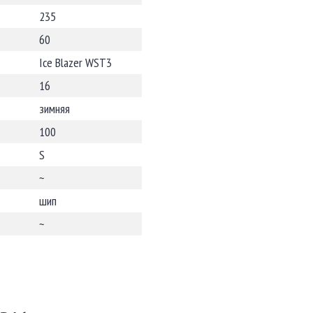
235
60
Ice Blazer WST3
16
зимняя
100
S
~
шип
~