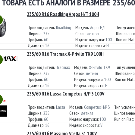
 ТОВАРА ЕСТЬ АНАЛОГИ В РАЗМЕРЕ 235/60
235/60 R16 Roadking Argos H/T 100H
Производитель:
Roadking
Модель:
Argos H/T
Тип усиле
Ширина:
235
Сезон:
летняя
Шипованно
Профиль:
60
Индекс нагрузки:
100
Run on Flat
Диаметр:
16
Индекс скорости:
H
235/60 R16 Tracmax X-Privilo TX9 100H
Производитель:
Tracmax
Модель:
X-Privilo TX9
Тип усилен
Ширина:
235
Сезон:
летняя
Шипованно
Профиль:
60
Индекс нагрузки:
100
Run on Flat
Диаметр:
16
Индекс скорости:
H
235/60 R16 Lassa Competus H/P 3 100V
Производитель:
Lassa
Модель:
Competus H/P 3
Тип усилен
Ширина:
235
Сезон:
летняя
Шипованнос
Профиль:
60
Индекс нагрузки:
100
Run on Flat:
Диаметр:
16
Индекс скорости:
V
235/60 R16 Massimo Stella S1 100V