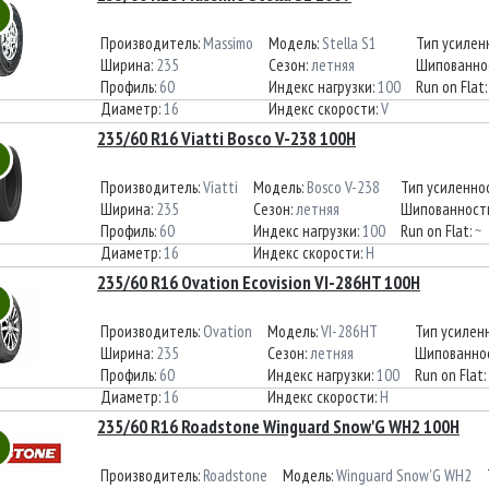
Производитель:
Massimo
Модель:
Stella S1
Тип усилен
Ширина:
235
Сезон:
летняя
Шипованно
Профиль:
60
Индекс нагрузки:
100
Run on Flat
Диаметр:
16
Индекс скорости:
V
235/60 R16 Viatti Bosco V-238 100H
Производитель:
Viatti
Модель:
Bosco V-238
Тип усиленно
Ширина:
235
Сезон:
летняя
Шипованност
Профиль:
60
Индекс нагрузки:
100
Run on Flat:
~
Диаметр:
16
Индекс скорости:
H
235/60 R16 Ovation Ecovision VI-286HT 100H
Производитель:
Ovation
Модель:
VI-286HT
Тип усилен
Ширина:
235
Сезон:
летняя
Шипованно
Профиль:
60
Индекс нагрузки:
100
Run on Flat:
Диаметр:
16
Индекс скорости:
H
235/60 R16 Roadstone Winguard Snow'G WH2 100H
Производитель:
Roadstone
Модель:
Winguard Snow'G WH2