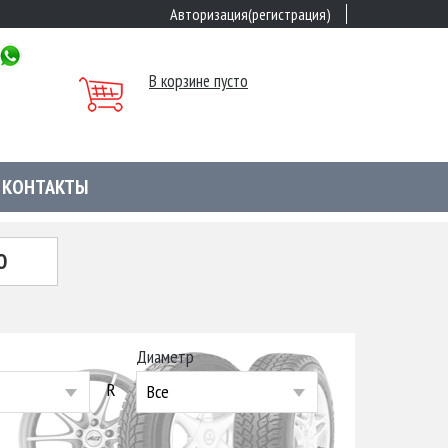
Авторизация(регистрация)
В корзине пусто
КОНТАКТЫ
Ю
Диаметр
R
Все