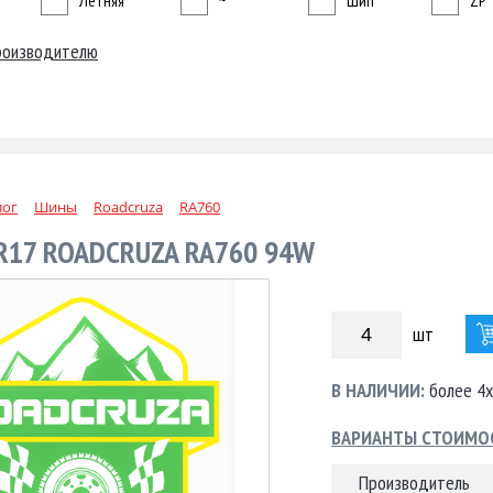
Летняя
~
Шип
ZP
роизводителю
лог
Шины
Roadcruza
RA760
 R17 ROADCRUZA RA760 94W
шт
В НАЛИЧИИ:
более 4х
ВАРИАНТЫ СТОИМО
Производитель