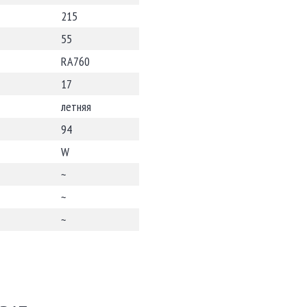
215
55
RA760
17
летняя
94
W
~
~
~