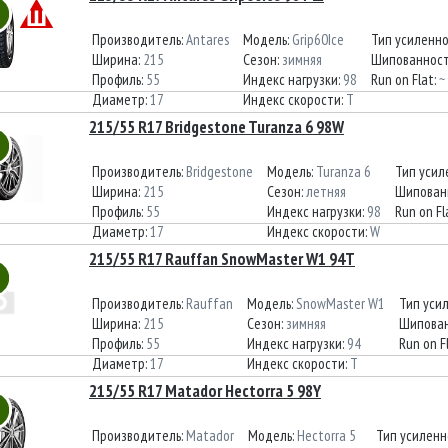
Производитель:
Antares
Модель:
Grip60Ice
Тип усиленн
Ширина:
215
Сезон:
зимняя
Шипованност
Профиль:
55
Индекс нагрузки:
98
Run on Flat:
~
Диаметр:
17
Индекс скорости:
T
215/55 R17 Bridgestone Turanza 6 98W
Производитель:
Bridgestone
Модель:
Turanza 6
Тип усил
Ширина:
215
Сезон:
летняя
Шипован
Профиль:
55
Индекс нагрузки:
98
Run on Fl
Диаметр:
17
Индекс скорости:
W
215/55 R17 Rauffan SnowMaster W1 94T
Производитель:
Rauffan
Модель:
SnowMaster W1
Тип уси
Ширина:
215
Сезон:
зимняя
Шипован
Профиль:
55
Индекс нагрузки:
94
Run on F
Диаметр:
17
Индекс скорости:
T
215/55 R17 Matador Hectorra 5 98Y
Производитель:
Matador
Модель:
Hectorra 5
Тип усиленн