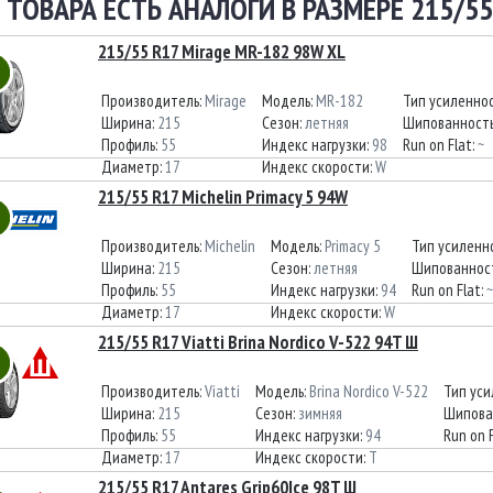
 ТОВАРА ЕСТЬ АНАЛОГИ В РАЗМЕРЕ 215/55
215/55 R17 Mirage MR-182 98W XL
Производитель:
Mirage
Модель:
MR-182
Тип усиленно
Ширина:
215
Сезон:
летняя
Шипованност
Профиль:
55
Индекс нагрузки:
98
Run on Flat:
~
Диаметр:
17
Индекс скорости:
W
215/55 R17 Michelin Primacy 5 94W
Производитель:
Michelin
Модель:
Primacy 5
Тип усиленн
Ширина:
215
Сезон:
летняя
Шипованнос
Профиль:
55
Индекс нагрузки:
94
Run on Flat:
~
Диаметр:
17
Индекс скорости:
W
215/55 R17 Viatti Brina Nordico V-522 94T Ш
Производитель:
Viatti
Модель:
Brina Nordico V-522
Тип ус
Ширина:
215
Сезон:
зимняя
Шипова
Профиль:
55
Индекс нагрузки:
94
Run on 
Диаметр:
17
Индекс скорости:
T
215/55 R17 Antares Grip60Ice 98T Ш