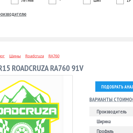
Летняя
~
Шип
ZP
роизводителю
лог
Шины
Roadcruza
RA760
R15 ROADCRUZA RA760 91V
ПОДОБРАТЬ АНА
ВАРИАНТЫ СТОИМО
Производитель
Ширина
Профиль