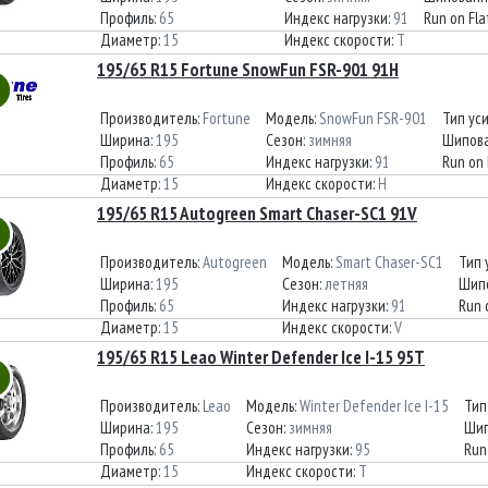
Профиль:
65
Индекс нагрузки:
91
Run on Fla
Диаметр:
15
Индекс скорости:
T
195/65 R15 Fortune SnowFun FSR-901 91H
Производитель:
Fortune
Модель:
SnowFun FSR-901
Тип ус
Ширина:
195
Сезон:
зимняя
Шипова
Профиль:
65
Индекс нагрузки:
91
Run on 
Диаметр:
15
Индекс скорости:
H
195/65 R15 Autogreen Smart Chaser-SC1 91V
Производитель:
Autogreen
Модель:
Smart Chaser-SC1
Тип 
Ширина:
195
Сезон:
летняя
Шип
Профиль:
65
Индекс нагрузки:
91
Run 
Диаметр:
15
Индекс скорости:
V
195/65 R15 Leao Winter Defender Ice I-15 95T
Производитель:
Leao
Модель:
Winter Defender Ice I-15
Тип
Ширина:
195
Сезон:
зимняя
Шип
Профиль:
65
Индекс нагрузки:
95
Run
Диаметр:
15
Индекс скорости:
T