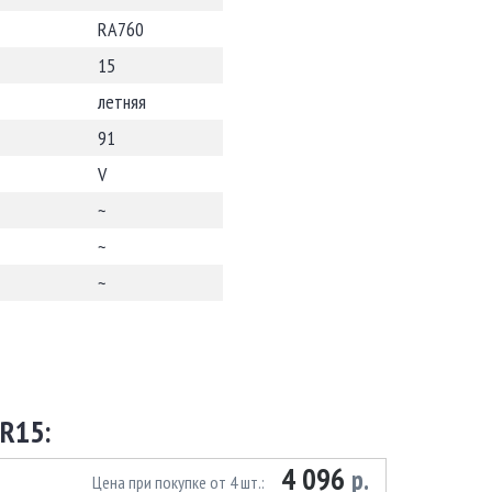
RA760
15
летняя
91
V
~
~
~
R15:
4 096
р.
Цена при покупке от 4 шт.