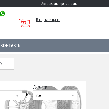
Авторизация(регистрация)
В корзине пусто
КОНТАКТЫ
Ю
Диаметр
R
Все