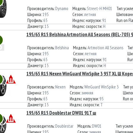
Производитель:
Dynamo
Модель:
Street-H MH01
Тип усил
Ширина:
195
Сезон:
летняя
Шипованн
Профиль:
65
Индекс нагрузки:
91
Run on Fl
Диаметр:
15
Индекс скорости:
H
195/65 R15 Belshina Artmotion All Seasons (BEL-705) 
Производитель:
Belshina
Модель:
Artmotion All Seasons
Ти
Ширина:
195
Сезон:
летняя
Ши
Профиль:
65
Индекс нагрузки:
91
Run
Диаметр:
15
Индекс скорости:
H
195/65 R15 Nexen WinGuard WinSpike 3 95T XL Ш Коре
Производитель:
Nexen
Модель:
WinGuard WinSpike 3
Тип у
Ширина:
195
Сезон:
зимняя
Шипо
Профиль:
65
Индекс нагрузки:
95
Run on
Диаметр:
15
Индекс скорости:
T
195/65 R15 Doublestar DW01 91T ш
Производитель:
Doublestar
Модель:
DW01
Тип усиле
Ширина:
195
Сезон:
зимняя
Шипованн