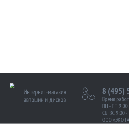
8 (495)
Интернет-магазин
автошин и дисков
Время работ
ПН - ПТ 9:00 
СБ, ВС 9:00 -
ООО «ЭКО Г
ИНН 972102