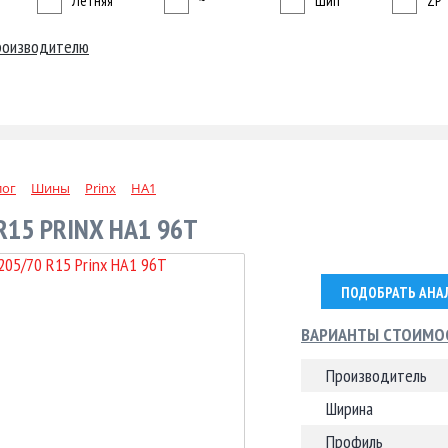
Летняя
~
Шип
ZP
роизводителю
лог
Шины
Prinx
HA1
R15 PRINX HA1 96T
ПОДОБРАТЬ АНА
ВАРИАНТЫ СТОИМО
Производитель
Ширина
Профиль