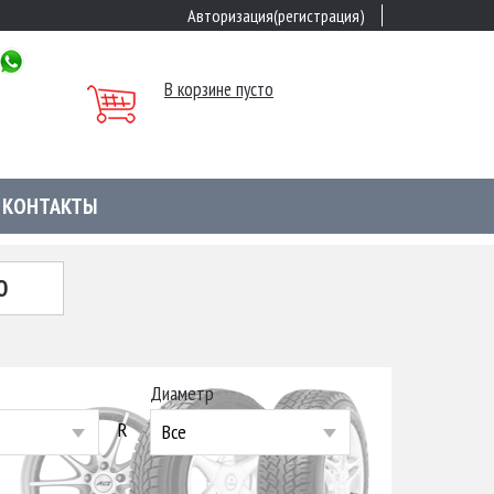
Авторизация(регистрация)
В корзине пусто
КОНТАКТЫ
Ю
Диаметр
R
Все