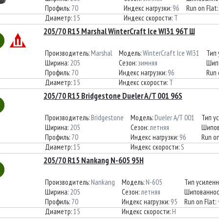
Профиль:
70
Индекс нагрузки:
96
Run on Flat
Диаметр:
15
Индекс скорости:
T
205/70 R15 Marshal WinterCraft Ice WI31 96T Ш
Производитель:
Marshal
Модель:
WinterCraft Ice WI31
Тип 
Ширина:
205
Сезон:
зимняя
Шип
Профиль:
70
Индекс нагрузки:
96
Run 
Диаметр:
15
Индекс скорости:
T
205/70 R15 Bridgestone Dueler A/T 001 96S
Производитель:
Bridgestone
Модель:
Dueler A/T 001
Тип у
Ширина:
205
Сезон:
летняя
Шипов
Профиль:
70
Индекс нагрузки:
96
Run on
Диаметр:
15
Индекс скорости:
S
205/70 R15 Nankang N-605 95H
Производитель:
Nankang
Модель:
N-605
Тип усиленн
Ширина:
205
Сезон:
летняя
Шипованнос
Профиль:
70
Индекс нагрузки:
95
Run on Flat:
Диаметр:
15
Индекс скорости:
H