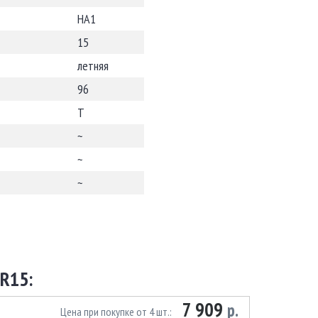
HA1
15
летняя
96
T
~
~
~
R15:
7 909
р.
Цена при покупке от 4 шт.