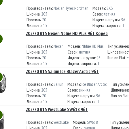
Производитель:
Nokian Tyres Nordman
Модель:
SX3
Ширина:
205
Сезон:
летняя
Профиль:
70
Индекс нагрузки:
96
Диаметр:
15
Индекс скорости:
T
205/70 R15 Nexen Nblue HD Plus 96T Корея
Производитель:
Nexen
Модель:
Nblue HD Plus
Тип усиленн
Ширина:
205
Сезон:
летняя
Шипованнос
Профиль:
70
Индекс нагрузки:
96
Run on Flat:
~
Диаметр:
15
Индекс скорости:
T
205/70 R15 Sailun Ice Blazer Arctic 96T
Производитель:
Sailun
Модель:
Ice Blazer Arctic
Тип усиле
Ширина:
205
Сезон:
зимняя
Шипованно
Профиль:
70
Индекс нагрузки:
96
Run on Flat
Диаметр:
15
Индекс скорости:
T
205/70 R15 WestLake SW618 96T
Производитель:
WestLake
Модель:
SW618
Тип усилен
Ширина:
205
Сезон:
зимняя
Шипованно