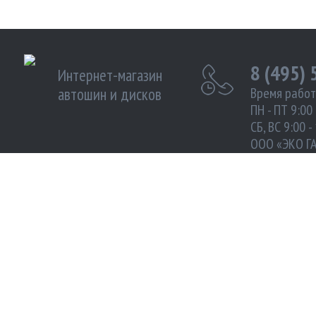
8 (495)
Интернет-магазин
автошин и дисков
Время работ
ПН - ПТ 9:00 
СБ, ВС 9:00 -
ООО «ЭКО Г
ИНН 972102
Москва улиц
Южнопортова
МЫ ПРИНИМАЕМ К ОПЛАТЕ:
МЫ В 