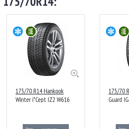
175/70R14:
175/70 R14 Hankook
175/70 
Winter i*Cept IZ2 W616
Guard I
88T Корея