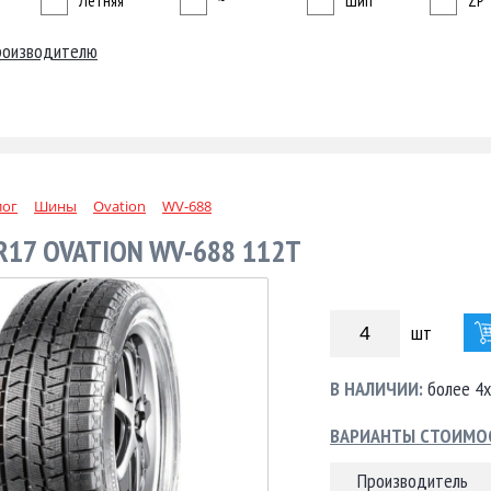
Летняя
~
Шип
ZP
роизводителю
лог
Шины
Ovation
WV-688
R17 OVATION WV-688 112T
шт
В НАЛИЧИИ:
более 4х
ВАРИАНТЫ СТОИМО
Производитель