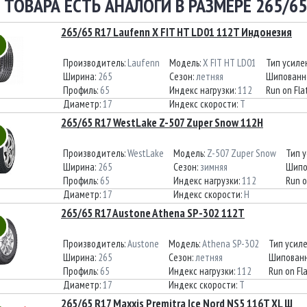
 ТОВАРА ЕСТЬ АНАЛОГИ В РАЗМЕРЕ 265/65
265/65 R17 Laufenn X FIT HT LD01 112T Индонезия
Производитель:
Laufenn
Модель:
X FIT HT LD01
Тип усиле
Ширина:
265
Сезон:
летняя
Шипованн
Профиль:
65
Индекс нагрузки:
112
Run on Fla
Диаметр:
17
Индекс скорости:
T
265/65 R17 WestLake Z-507 Zuper Snow 112H
Производитель:
WestLake
Модель:
Z-507 Zuper Snow
Тип 
Ширина:
265
Сезон:
зимняя
Шипо
Профиль:
65
Индекс нагрузки:
112
Run o
Диаметр:
17
Индекс скорости:
H
265/65 R17 Austone Athena SP-302 112T
Производитель:
Austone
Модель:
Athena SP-302
Тип усил
Ширина:
265
Сезон:
летняя
Шипованн
Профиль:
65
Индекс нагрузки:
112
Run on Fl
Диаметр:
17
Индекс скорости:
T
265/65 R17 Maxxis Premitra Ice Nord NS5 116T XL Ш