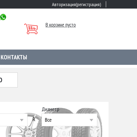
Авторизация(регистрация)
В корзине пусто
КОНТАКТЫ
Ю
Диаметр
R
Все