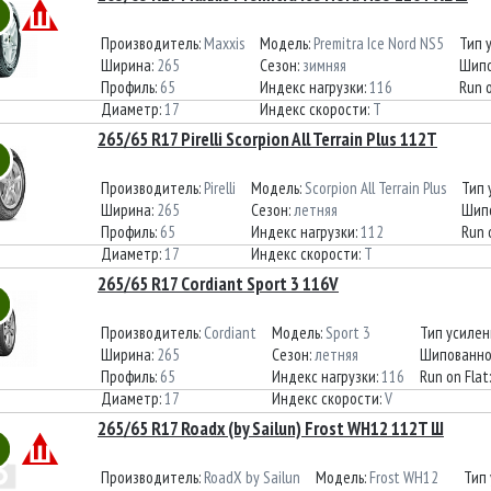
Производитель:
Maxxis
Модель:
Premitra Ice Nord NS5
Тип 
Ширина:
265
Сезон:
зимняя
Шипо
Профиль:
65
Индекс нагрузки:
116
Run o
Диаметр:
17
Индекс скорости:
T
265/65 R17 Pirelli Scorpion All Terrain Plus 112T
Производитель:
Pirelli
Модель:
Scorpion All Terrain Plus
Тип 
Ширина:
265
Сезон:
летняя
Шип
Профиль:
65
Индекс нагрузки:
112
Run 
Диаметр:
17
Индекс скорости:
T
265/65 R17 Cordiant Sport 3 116V
Производитель:
Cordiant
Модель:
Sport 3
Тип усилен
Ширина:
265
Сезон:
летняя
Шипованно
Профиль:
65
Индекс нагрузки:
116
Run on Flat
Диаметр:
17
Индекс скорости:
V
265/65 R17 Roadx (by Sailun) Frost WH12 112T Ш
Производитель:
RoadX by Sailun
Модель:
Frost WH12
Тип