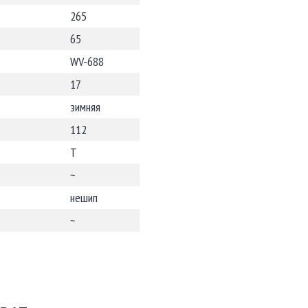
265
65
WV-688
17
зимняя
112
T
~
нешип
~