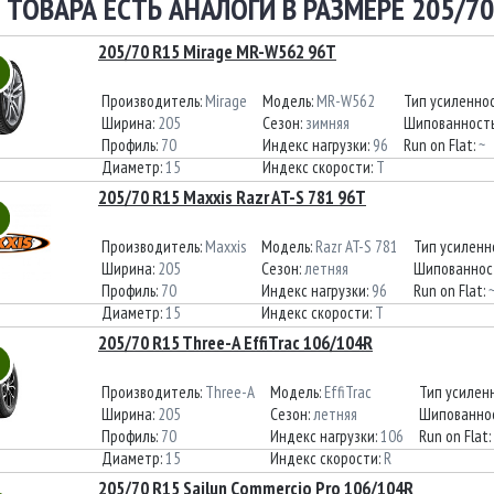
 ТОВАРА ЕСТЬ АНАЛОГИ В РАЗМЕРЕ 205/70
205/70 R15 Mirage MR-W562 96T
Производитель:
Mirage
Модель:
MR-W562
Тип усиленно
Ширина:
205
Сезон:
зимняя
Шипованност
Профиль:
70
Индекс нагрузки:
96
Run on Flat:
~
Диаметр:
15
Индекс скорости:
T
205/70 R15 Maxxis Razr AT-S 781 96T
Производитель:
Maxxis
Модель:
Razr AT-S 781
Тип усиленн
Ширина:
205
Сезон:
летняя
Шипованнос
Профиль:
70
Индекс нагрузки:
96
Run on Flat:
Диаметр:
15
Индекс скорости:
T
205/70 R15 Three-A EffiTrac 106/104R
Производитель:
Three-A
Модель:
EffiTrac
Тип усилен
Ширина:
205
Сезон:
летняя
Шипованно
Профиль:
70
Индекс нагрузки:
106
Run on Flat:
Диаметр:
15
Индекс скорости:
R
205/70 R15 Sailun Commercio Pro 106/104R