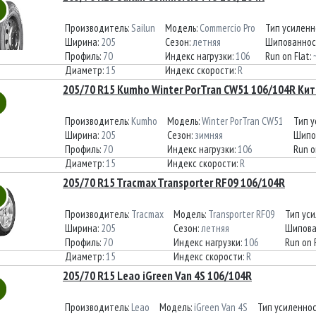
Производитель:
Sailun
Модель:
Commercio Pro
Тип усиленн
Ширина:
205
Сезон:
летняя
Шипованнос
Профиль:
70
Индекс нагрузки:
106
Run on Flat:
Диаметр:
15
Индекс скорости:
R
205/70 R15 Kumho Winter PorTran CW51 106/104R Ки
Производитель:
Kumho
Модель:
Winter PorTran CW51
Тип 
Ширина:
205
Сезон:
зимняя
Шипо
Профиль:
70
Индекс нагрузки:
106
Run o
Диаметр:
15
Индекс скорости:
R
205/70 R15 Tracmax Transporter RF09 106/104R
Производитель:
Tracmax
Модель:
Transporter RF09
Тип ус
Ширина:
205
Сезон:
летняя
Шипова
Профиль:
70
Индекс нагрузки:
106
Run on 
Диаметр:
15
Индекс скорости:
R
205/70 R15 Leao iGreen Van 4S 106/104R
Производитель:
Leao
Модель:
iGreen Van 4S
Тип усиленно