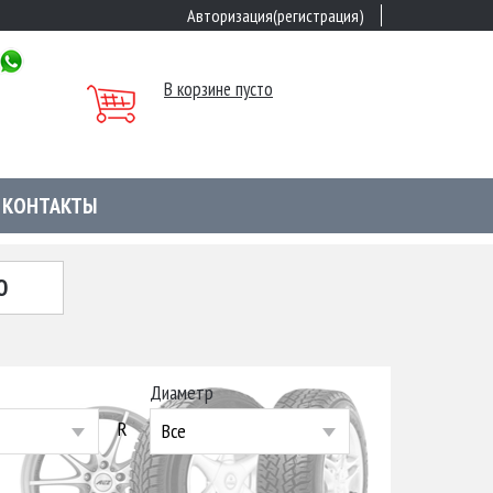
Авторизация(регистрация)
В корзине пусто
КОНТАКТЫ
Ю
Диаметр
R
Все