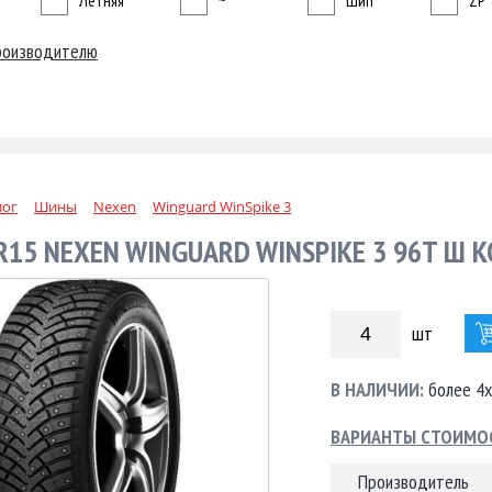
Летняя
~
Шип
ZP
роизводителю
лог
Шины
Nexen
Winguard WinSpike 3
R15 NEXEN WINGUARD WINSPIKE 3 96T Ш 
шт
В НАЛИЧИИ:
более 4х
ВАРИАНТЫ СТОИМО
Производитель