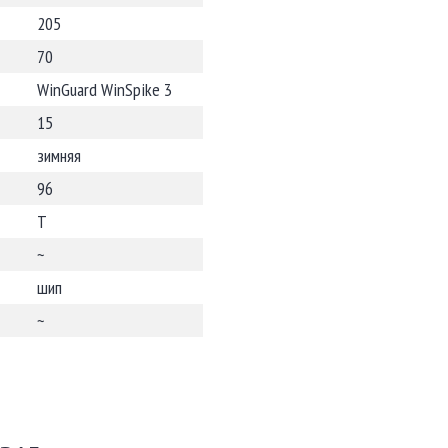
205
70
WinGuard WinSpike 3
15
зимняя
96
T
~
шип
~