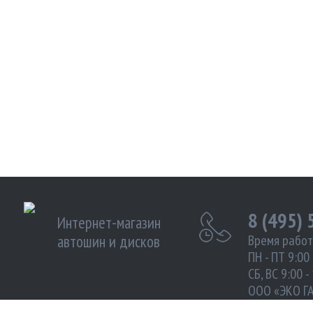
8 (495)
Интернет-магазин
автошин и дисков
Время работ
ПН - ПТ 9:00 
СБ, ВС 9:00 -
ООО «ЭКО Г
ИНН 972102