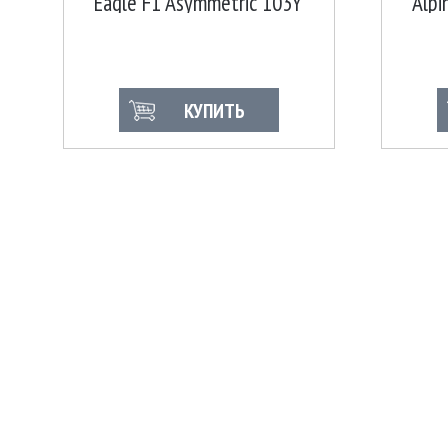
Eagle F1 Asymmetric 103Y
Alpi
N0 FP
КУПИТЬ