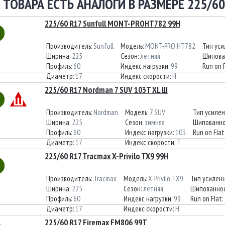
 ТОВАРА ЕСТЬ АНАЛОГИ В РАЗМЕРЕ 225/60
225/60 R17 Sunfull MONT-PROHT782 99H
Производитель:
Sunfull
Модель:
MONT-PRO HT782
Тип ус
Ширина:
225
Сезон:
летняя
Шипова
Профиль:
60
Индекс нагрузки:
99
Run on 
Диаметр:
17
Индекс скорости:
H
225/60 R17 Nordman 7 SUV 103T XL Ш
Производитель:
Nordman
Модель:
7 SUV
Тип усиле
Ширина:
225
Сезон:
зимняя
Шипованно
Профиль:
60
Индекс нагрузки:
103
Run on Flat
Диаметр:
17
Индекс скорости:
T
225/60 R17 Tracmax X-Privilo TX9 99H
Производитель:
Tracmax
Модель:
X-Privilo TX9
Тип усилен
Ширина:
225
Сезон:
летняя
Шипованнос
Профиль:
60
Индекс нагрузки:
99
Run on Flat:
Диаметр:
17
Индекс скорости:
H
225/60 R17 Firemax FM806 99T