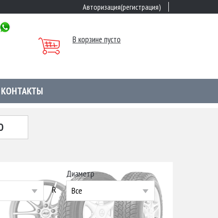
Авторизация(регистрация)
В корзине пусто
КОНТАКТЫ
Ю
Диаметр
R
Все