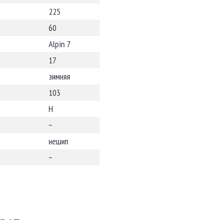
225
60
Alpin 7
17
зимняя
103
H
~
нешип
~