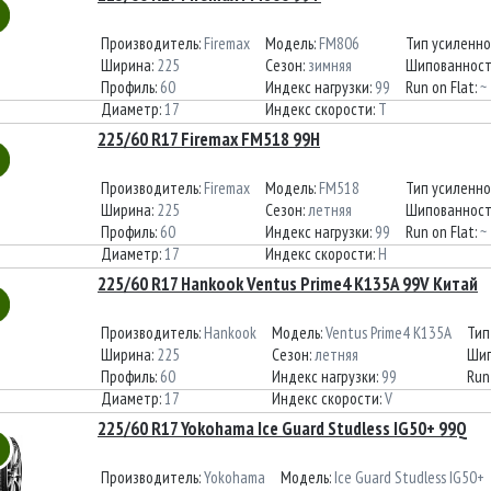
Производитель:
Firemax
Модель:
FM806
Тип усиленно
Ширина:
225
Сезон:
зимняя
Шипованност
Профиль:
60
Индекс нагрузки:
99
Run on Flat:
~
Диаметр:
17
Индекс скорости:
T
225/60 R17 Firemax FM518 99H
Производитель:
Firemax
Модель:
FM518
Тип усиленно
Ширина:
225
Сезон:
летняя
Шипованност
Профиль:
60
Индекс нагрузки:
99
Run on Flat:
~
Диаметр:
17
Индекс скорости:
H
225/60 R17 Hankook Ventus Prime4 K135A 99V Китай
Производитель:
Hankook
Модель:
Ventus Prime4 K135A
Тип
Ширина:
225
Сезон:
летняя
Шип
Профиль:
60
Индекс нагрузки:
99
Run
Диаметр:
17
Индекс скорости:
V
225/60 R17 Yokohama Ice Guard Studless IG50+ 99Q
Производитель:
Yokohama
Модель:
Ice Guard Studless IG50+