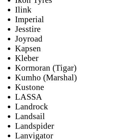
Ikon Tyres
Ilink
Imperial
Jesstire
Joyroad
Kapsen
Kleber
Kormoran (Tigar)
Kumho (Marshal)
Kustone
LASSA
Landrock
Landsail
Landspider
Lanvigator