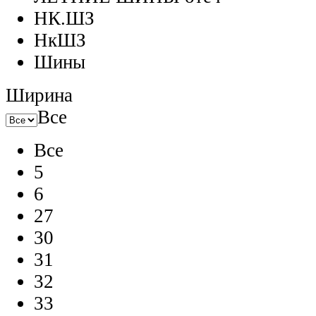
НК.ШЗ
НкШЗ
Шины
Ширина
Все
Все
5
6
27
30
31
32
33