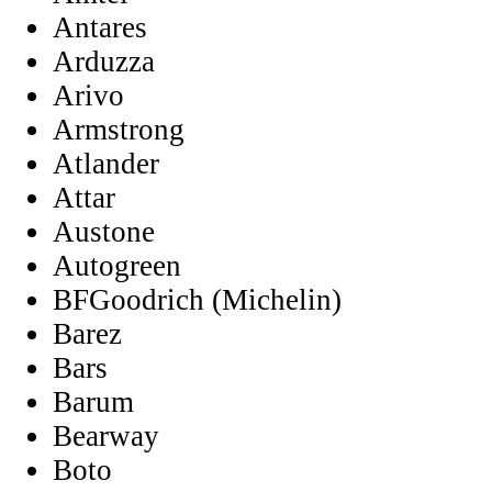
Antares
Arduzza
Arivo
Armstrong
Atlander
Attar
Austone
Autogreen
BFGoodrich (Michelin)
Barez
Bars
Barum
Bearway
Boto