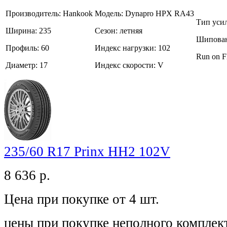
Производитель:
Hankook
Модель:
Dynapro HPX RA43
Тип уси
Ширина:
235
Сезон:
летняя
Шипован
Профиль:
60
Индекс нагрузки:
102
Run on F
Диаметр:
17
Индекс скорости:
V
235/60 R17 Prinx HH2 102V
8 636
р.
Цена при покупке от 4 шт.
цены при покупке неполного комплек