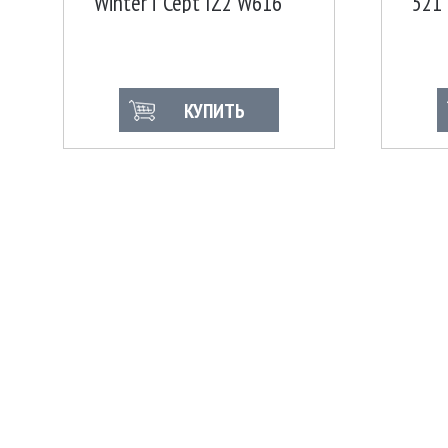
Winter i*Cept IZ2 W616
521
86T XL Корея
КУПИТЬ